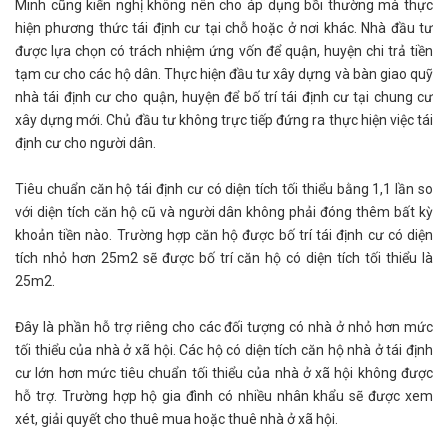
Minh cũng kiến nghị không nên cho áp dụng bồi thường mà thực
hiện phương thức tái định cư tại chỗ hoặc ở nơi khác. Nhà đầu tư
được lựa chọn có trách nhiệm ứng vốn để quận, huyện chi trả tiền
tạm cư cho các hộ dân. Thực hiện đầu tư xây dựng và bàn giao quỹ
nhà tái định cư cho quận, huyện để bố trí tái định cư tại chung cư
xây dựng mới. Chủ đầu tư không trực tiếp đứng ra thực hiện việc tái
định cư cho người dân.
Tiêu chuẩn căn hộ tái định cư có diện tích tối thiểu bằng 1,1 lần so
với diện tích căn hộ cũ và người dân không phải đóng thêm bất kỳ
khoản tiền nào. Trường hợp căn hộ được bố trí tái định cư có diện
tích nhỏ hơn 25m2 sẽ được bố trí căn hộ có diện tích tối thiểu là
25m2.
Đây là phần hỗ trợ riêng cho các đối tượng có nhà ở nhỏ hơn mức
tối thiểu của nhà ở xã hội. Các hộ có diện tích căn hộ nhà ở tái định
cư lớn hơn mức tiêu chuẩn tối thiểu của nhà ở xã hội không được
hỗ trợ. Trường hợp hộ gia đình có nhiều nhân khẩu sẽ được xem
xét, giải quyết cho thuê mua hoặc thuê nhà ở xã hội.