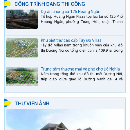
CÔNG TRÌNH ĐANG THI CÔNG
Dự án chung cư 125 Hoàng Ngân
Tổ hợp Hoàng Ngân Plaza tọa lạc tại số 125 Phố
Hoàng Ngân, phường Trung Hòa, quận Thanh
Xuân, thành phố Hà Nội. được thiết kế hài hòa là
sự kết hợp...
Khu biệt thự cao cấp Tây Đô Villas
Tây đô Villas nằm trong khuôn viên của khu đô
thị Dương Nội có tổng diện tích là 109.9ha, trong
đó tổng diện tích của khuôn viên 1959 căn biệt
thự là...
Trung tâm thương mại và phố chợ Đô Nghĩa
Nằm trong tổng thể khu đô thị mới Dương Nội,
tiếp giáp giữa giao lộ Đường Vành đai 4 và
đường Lê Văn Lương kéo dài. Trung tâm thương
mại Phố chợ Đô...
THƯ VIỆN ẢNH