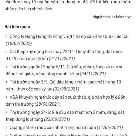
cần được vay từ nguồn vốn tín dụng ưu đãi để trả tiền mua thêm
phần diện tích chênh lệch.
Nguồn tin:
cafeland.vn
Bài liên quan
Công ty Đông Hưng thi công vượt tiến độ cầu Bản Qua - Lào Cai
(16/08/2022)
Giá thép xây dựng hôm nay 22/11: Quay đầu tăng, đạt mức
4.019 nhân dân tệ/tấn
(21/11/2021)
Thị trường quốc tế ngày 5/11: Giá dầu, nhôm, thép và cao su
đồng loạt giảm, vàng tăng mạnh trở lại
(04/11/2021)
Thị trường ngày 3/9: Giá dầu tăng, nhôm cao nhất trong 10
năm, than cốc cao kỷ lục
(02/09/2021)
VSA khuyến nghị thúc đẩy sản xuất thép, giá bán hợp lý để ổn
định thị trường
(28/06/2021)
Thị trường ngày 24/6: Giá dầu cao nhất hơn 2 năm, vàng, sắt
thép đồng loạt tăng
(23/06/2021)
Quặng sắt lên mức cao nhất trong hơn 3 tuần
(11/06/2021)
Những cây cầu mong đợi - Đông Hưng đơn vị thi công Pa Tần 3