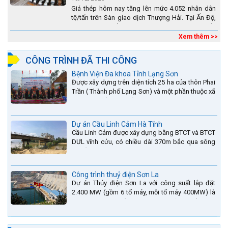
Giá thép hôm nay tăng lên mức 4.052 nhân dân
tệ/tấn trên Sàn giao dịch Thượng Hải. Tại Ấn Độ,
sự gia tăng số lượng các đơn vị thép thứ cấp
đang...
Xem thêm >>
CÔNG TRÌNH ĐÃ THI CÔNG
Bệnh Viện Đa khoa Tỉnh Lạng Sơn
Được xây dựng trên diện tích 25 ha của thôn Phai
Trần ( Thành phố Lạng Sơn) và một phần thuộc xã
Hợp Thành ( Cao Lộc).
Dự án Cầu Linh Cảm Hà Tĩnh
Cầu Linh Cảm được xây dựng bằng BTCT và BTCT
DƯL vĩnh cửu, có chiều dài 370m bắc qua sông
La nằm trên QL15A tại địa phận Huyện Đức Thọ -
tỉnh Hà Tĩnh.
Công trình thuỷ điện Sơn La
Dự án Thủy điện Sơn La với công suất lắp đặt
2.400 MW (gồm 6 tổ máy, mỗi tổ máy 400MW) là
bậc thang thứ 2 nằm trên sông Đà (sau thủy điện
Lai Châu và...