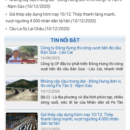
- Nậm Sảo
(10/12/2020)
Giá thép xây dựng hôm nay 10/12: Thép thanh tăng mạnh,
vượt ngưỡng 4.000 nhân dân tệ/tấn
(10/12/2020)
Cầu La Sỳ Lai Châu
(10/12/2020)
TIN NỔI BẬT
Công ty Đông Hưng thi công vượt tiến độ cầu
Bản Qua - Lào Cai
16/08/2022
Công ty CP đầu tư phát triển Đông Hưng thi công
vượt tiến độ cầu Bản Qua - Lào Cai, nhanh nhất
toàn dự án - được tuyên dương trên truyền hình
Lào Cai.
Những cây cầu mong đợi - Đông Hưng đơn vị
thi công Pa Tần 3 - Nậm Sảo
10/12/2020
(BLC) - Là địa phương có địa hình phức tạp, nhiều
sông suối, việc đi lại của Nhân dân xã Pa Tần
(huyện Sìn Hồ) rất vất vả, đặc biệt là vào mùa mưa
lũ....
Giá thép xây dựng hôm nay 10/12: Thép
thanh tăng mạnh, vượt ngưỡng 4.000 nhân
dân tệ/tấn
10/12/2020