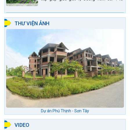
đường Lê Văn Lương kéo dài. Trung tâm thương
mại Phố chợ Đô...
THƯ VIỆN ẢNH
Dự án Phú Thịnh - Sơn Tây
VIDEO