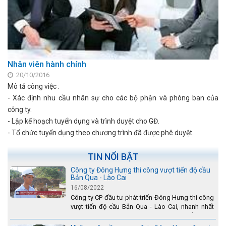
Nhân viên hành chính
20/10/2016
Mô tả công việc :
- Xác định nhu cầu nhân sự cho các bộ phận và phòng ban của
công ty.
- Lập kế hoạch tuyển dụng và trình duyệt cho GĐ.
- Tổ chức tuyển dụng theo chương trình đã được phê duyệt.
TIN NỔI BẬT
Công ty Đông Hưng thi công vượt tiến độ cầu
Bản Qua - Lào Cai
16/08/2022
Công ty CP đầu tư phát triển Đông Hưng thi công
vượt tiến độ cầu Bản Qua - Lào Cai, nhanh nhất
toàn dự án - được tuyên dương trên truyền hình
Lào Cai.