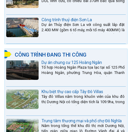
DƯL vĩnh cửu, có chiều dài 370m bắc qua sông
La nằm trên QL15A tại địa phận Huyện Đức Thọ -
tỉnh Hà Tĩnh.
Công trình thuỷ điện Sơn La
Dự án Thủy điện Sơn La với công suất lắp đặt
2.400 MW (gồm 6 tổ máy, mỗi tổ máy 400MW) là
bậc thang thứ 2 nằm trên sông Đà (sau thủy điện
Lai Châu và...
CÔNG TRÌNH ĐANG THI CÔNG
Dự án chung cư 125 Hoàng Ngân
Tổ hợp Hoàng Ngân Plaza tọa lạc tại số 125 Phố
Hoàng Ngân, phường Trung Hòa, quận Thanh
Xuân, thành phố Hà Nội. được thiết kế hài hòa là
sự kết hợp...
Khu biệt thự cao cấp Tây Đô Villas
Tây đô Villas nằm trong khuôn viên của khu đô
thị Dương Nội có tổng diện tích là 109.9ha, trong
đó tổng diện tích của khuôn viên 1959 căn biệt
thự là...
Trung tâm thương mại và phố chợ Đô Nghĩa
Nằm trong tổng thể khu đô thị mới Dương Nội,
tiếp giáp giữa giao lộ Đường Vành đai 4 và