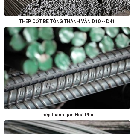
THÉP CỐT BÊ TÔNG THANH VẰN D10 ~ D41
Thép thanh gân Hoà Phát