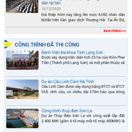
dân tệ/tấn
10/12/2020
Giá thép hôm nay tăng lên mức 4.052 nhân dân
tệ/tấn trên Sàn giao dịch Thượng Hải. Tại Ấn Độ,
sự gia tăng số lượng các đơn vị thép thứ cấp
đang...
Xem thêm >>
CÔNG TRÌNH ĐÃ THI CÔNG
Bệnh Viện Đa khoa Tỉnh Lạng Sơn
Được xây dựng trên diện tích 25 ha của thôn Phai
Trần ( Thành phố Lạng Sơn) và một phần thuộc xã
Hợp Thành ( Cao Lộc).
Dự án Cầu Linh Cảm Hà Tĩnh
Cầu Linh Cảm được xây dựng bằng BTCT và BTCT
DƯL vĩnh cửu, có chiều dài 370m bắc qua sông
La nằm trên QL15A tại địa phận Huyện Đức Thọ -
tỉnh Hà Tĩnh.
Công trình thuỷ điện Sơn La
Dự án Thủy điện Sơn La với công suất lắp đặt
2.400 MW (gồm 6 tổ máy, mỗi tổ máy 400MW) là
bậc thang thứ 2 nằm trên sông Đà (sau thủy điện
Lai Châu và...