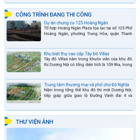
CÔNG TRÌNH ĐANG THI CÔNG
Dự án chung cư 125 Hoàng Ngân
Tổ hợp Hoàng Ngân Plaza tọa lạc tại số 125 Phố
Hoàng Ngân, phường Trung Hòa, quận Thanh
Xuân, thành phố Hà Nội. được thiết kế hài hòa là
sự kết hợp...
Khu biệt thự cao cấp Tây Đô Villas
Tây đô Villas nằm trong khuôn viên của khu đô
thị Dương Nội có tổng diện tích là 109.9ha, trong
đó tổng diện tích của khuôn viên 1959 căn biệt
thự là...
Trung tâm thương mại và phố chợ Đô Nghĩa
Nằm trong tổng thể khu đô thị mới Dương Nội,
tiếp giáp giữa giao lộ Đường Vành đai 4 và
đường Lê Văn Lương kéo dài. Trung tâm thương
mại Phố chợ Đô...
THƯ VIỆN ẢNH