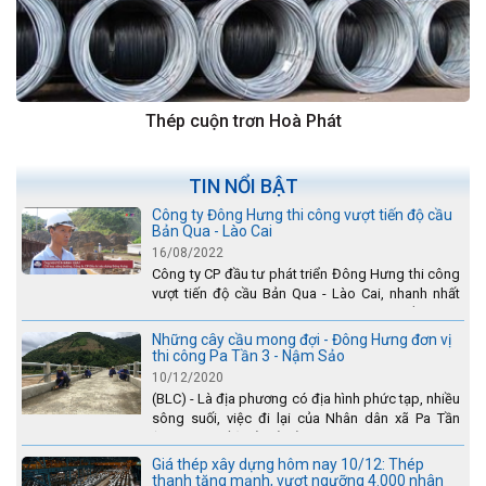
Thép cuộn trơn Hoà Phát
TIN NỔI BẬT
Công ty Đông Hưng thi công vượt tiến độ cầu
Bản Qua - Lào Cai
16/08/2022
Công ty CP đầu tư phát triển Đông Hưng thi công
vượt tiến độ cầu Bản Qua - Lào Cai, nhanh nhất
toàn dự án - được tuyên dương trên truyền hình
Lào Cai.
Những cây cầu mong đợi - Đông Hưng đơn vị
thi công Pa Tần 3 - Nậm Sảo
10/12/2020
(BLC) - Là địa phương có địa hình phức tạp, nhiều
sông suối, việc đi lại của Nhân dân xã Pa Tần
(huyện Sìn Hồ) rất vất vả, đặc biệt là vào mùa mưa
lũ....
Giá thép xây dựng hôm nay 10/12: Thép
thanh tăng mạnh, vượt ngưỡng 4.000 nhân