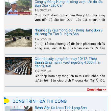
Công ty Đông Hưng thi công vượt tiến độ cầu
Bản Qua - Lào Cai
16/08/2022
Công ty CP đầu tư phát triển Đông Hưng thi công
vượt tiến độ cầu Bản Qua - Lào Cai, nhanh nhất
toàn dự án - được tuyên dương trên truyền hình
Lào Cai.
Những cây cầu mong đợi - Đông Hưng đơn vị
thi công Pa Tần 3 - Nậm Sảo
10/12/2020
(BLC) - Là địa phương có địa hình phức tạp, nhiều
sông suối, việc đi lại của Nhân dân xã Pa Tần
(huyện Sìn Hồ) rất vất vả, đặc biệt là vào mùa mưa
lũ....
Giá thép xây dựng hôm nay 10/12: Thép
thanh tăng mạnh, vượt ngưỡng 4.000 nhân
dân tệ/tấn
10/12/2020
Giá thép hôm nay tăng lên mức 4.052 nhân dân
tệ/tấn trên Sàn giao dịch Thượng Hải. Tại Ấn Độ,
sự gia tăng số lượng các đơn vị thép thứ cấp
đang...
Xem thêm >>
CÔNG TRÌNH ĐÃ THI CÔNG
Bệnh Viện Đa khoa Tỉnh Lạng Sơn