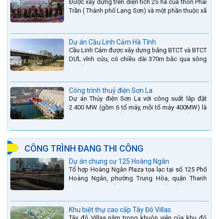
Được xây dựng trên diện tích 25 ha của thôn Phai
Trần ( Thành phố Lạng Sơn) và một phần thuộc xã
Hợp Thành ( Cao Lộc).
Dự án Cầu Linh Cảm Hà Tĩnh
Cầu Linh Cảm được xây dựng bằng BTCT và BTCT
DƯL vĩnh cửu, có chiều dài 370m bắc qua sông
La nằm trên QL15A tại địa phận Huyện Đức Thọ -
tỉnh Hà Tĩnh.
Công trình thuỷ điện Sơn La
Dự án Thủy điện Sơn La với công suất lắp đặt
2.400 MW (gồm 6 tổ máy, mỗi tổ máy 400MW) là
bậc thang thứ 2 nằm trên sông Đà (sau thủy điện
Lai Châu và...
CÔNG TRÌNH ĐANG THI CÔNG
Dự án chung cư 125 Hoàng Ngân
Tổ hợp Hoàng Ngân Plaza tọa lạc tại số 125 Phố
Hoàng Ngân, phường Trung Hòa, quận Thanh
Xuân, thành phố Hà Nội. được thiết kế hài hòa là
sự kết hợp...
Khu biệt thự cao cấp Tây Đô Villas
Tây đô Villas nằm trong khuôn viên của khu đô