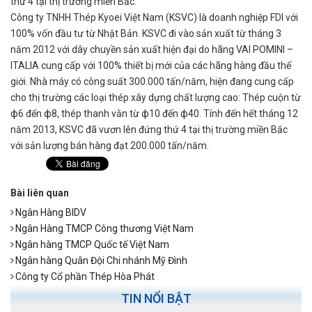
thứ 4 tại thị trường miền Bắc.
Công ty TNHH Thép Kyoei Việt Nam (KSVC) là doanh nghiệp FDI với
100% vốn đầu tư từ Nhật Bản. KSVC đi vào sản xuất từ tháng 3
năm 2012 với dây chuyền sản xuất hiện đại do hãng VAI POMINI –
ITALIA cung cấp với 100% thiết bị mới của các hãng hàng đầu thế
giới. Nhà máy có công suất 300.000 tấn/năm, hiện đang cung cấp
cho thị trường các loại thép xây dựng chất lượng cao: Thép cuộn từ
ф6 đến ф8, thép thanh vằn từ ф10 đến ф40. Tính đến hết tháng 12
năm 2013, KSVC đã vươn lên đứng thứ 4 tại thị trường miền Bắc
với sản lượng bán hàng đạt 200.000 tấn/năm.
Bài liên quan
Ngân Hàng BIDV
Ngân Hàng TMCP Công thương Việt Nam
Ngân hàng TMCP Quốc tế Việt Nam
Ngân hàng Quân Đội Chi nhánh Mỹ Đình
Công ty Cổ phần Thép Hòa Phát
TIN NỔI BẬT