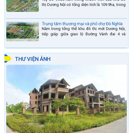
thị Dương Nội có tổng diện tích là 109.9ha, trong
đó tổng diện tích của khuôn viên 1959 căn biệt
thự là...
Trung tâm thương mại và phố chợ Đô Nghĩa
Nằm trong tổng thể khu đô thị mới Dương Nội,
tiếp giáp giữa giao lộ Đường Vành đai 4 và
đường Lê Văn Lương kéo dài. Trung tâm thương
mại Phố chợ Đô...
THƯ VIỆN ẢNH