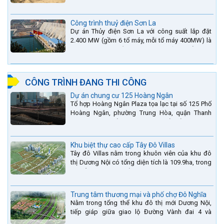
tỉnh Hà Tĩnh.
Công trình thuỷ điện Sơn La
Dự án Thủy điện Sơn La với công suất lắp đặt
2.400 MW (gồm 6 tổ máy, mỗi tổ máy 400MW) là
bậc thang thứ 2 nằm trên sông Đà (sau thủy điện
Lai Châu và...
CÔNG TRÌNH ĐANG THI CÔNG
Dự án chung cư 125 Hoàng Ngân
Tổ hợp Hoàng Ngân Plaza tọa lạc tại số 125 Phố
Hoàng Ngân, phường Trung Hòa, quận Thanh
Xuân, thành phố Hà Nội. được thiết kế hài hòa là
sự kết hợp...
Khu biệt thự cao cấp Tây Đô Villas
Tây đô Villas nằm trong khuôn viên của khu đô
thị Dương Nội có tổng diện tích là 109.9ha, trong
đó tổng diện tích của khuôn viên 1959 căn biệt
thự là...
Trung tâm thương mại và phố chợ Đô Nghĩa
Nằm trong tổng thể khu đô thị mới Dương Nội,
tiếp giáp giữa giao lộ Đường Vành đai 4 và
đường Lê Văn Lương kéo dài. Trung tâm thương