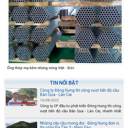
Ống thép mạ kẽm nhúng nóng Việt - Đức
TIN NỔI BẬT
Công ty Đông Hưng thi công vượt tiến độ cầu
Bản Qua - Lào Cai
16/08/2022
Công ty CP đầu tư phát triển Đông Hưng thi công
vượt tiến độ cầu Bản Qua - Lào Cai, nhanh nhất
toàn dự án - được tuyên dương trên truyền hình
Lào Cai.
Những cây cầu mong đợi - Đông Hưng đơn vị
thi công Pa Tần 3 - Nậm Sảo