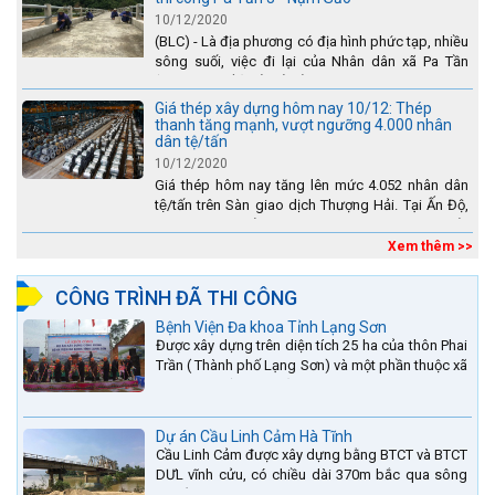
10/12/2020
(BLC) - Là địa phương có địa hình phức tạp, nhiều
sông suối, việc đi lại của Nhân dân xã Pa Tần
(huyện Sìn Hồ) rất vất vả, đặc biệt là vào mùa mưa
lũ....
Giá thép xây dựng hôm nay 10/12: Thép
thanh tăng mạnh, vượt ngưỡng 4.000 nhân
dân tệ/tấn
10/12/2020
Giá thép hôm nay tăng lên mức 4.052 nhân dân
tệ/tấn trên Sàn giao dịch Thượng Hải. Tại Ấn Độ,
sự gia tăng số lượng các đơn vị thép thứ cấp
đang...
Xem thêm >>
CÔNG TRÌNH ĐÃ THI CÔNG
Bệnh Viện Đa khoa Tỉnh Lạng Sơn
Được xây dựng trên diện tích 25 ha của thôn Phai
Trần ( Thành phố Lạng Sơn) và một phần thuộc xã
Hợp Thành ( Cao Lộc).
Dự án Cầu Linh Cảm Hà Tĩnh
Cầu Linh Cảm được xây dựng bằng BTCT và BTCT
DƯL vĩnh cửu, có chiều dài 370m bắc qua sông
La nằm trên QL15A tại địa phận Huyện Đức Thọ -