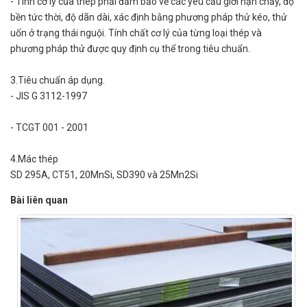
- Tính cơ lý của thép phải đảm bảo về các yêu cầu giới hạn chảy, độ
bền tức thời, độ dãn dài, xác định bằng phương pháp thử kéo, thử
uốn ở trạng thái nguội. Tính chất cơ lý của từng loại thép và
phương pháp thử được quy định cụ thể trong tiêu chuẩn.
3.Tiêu chuẩn áp dụng.
- JIS G 3112-1997
- TCGT 001 - 2001
4.Mác thép
SD 295A, CT51, 20MnSi, SD390 và 25Mn2Si
Bài liên quan