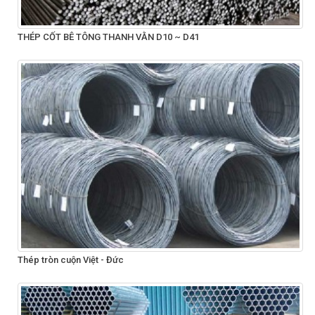
THÉP CỐT BÊ TÔNG THANH VẰN D10 ~ D41
Thép tròn cuộn Việt - Đức