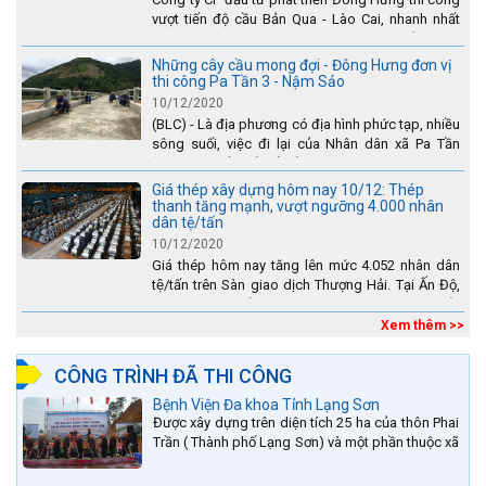
vượt tiến độ cầu Bản Qua - Lào Cai, nhanh nhất
toàn dự án - được tuyên dương trên truyền hình
Lào Cai.
Những cây cầu mong đợi - Đông Hưng đơn vị
thi công Pa Tần 3 - Nậm Sảo
10/12/2020
(BLC) - Là địa phương có địa hình phức tạp, nhiều
sông suối, việc đi lại của Nhân dân xã Pa Tần
(huyện Sìn Hồ) rất vất vả, đặc biệt là vào mùa mưa
lũ....
Giá thép xây dựng hôm nay 10/12: Thép
thanh tăng mạnh, vượt ngưỡng 4.000 nhân
dân tệ/tấn
10/12/2020
Giá thép hôm nay tăng lên mức 4.052 nhân dân
tệ/tấn trên Sàn giao dịch Thượng Hải. Tại Ấn Độ,
sự gia tăng số lượng các đơn vị thép thứ cấp
đang...
Xem thêm >>
CÔNG TRÌNH ĐÃ THI CÔNG
Bệnh Viện Đa khoa Tỉnh Lạng Sơn
Được xây dựng trên diện tích 25 ha của thôn Phai
Trần ( Thành phố Lạng Sơn) và một phần thuộc xã
Hợp Thành ( Cao Lộc).