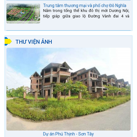
Trung tâm thương mại và phố chợ Đô Nghĩa
Nằm trong tổng thể khu đô thị mới Dương Nội,
tiếp giáp giữa giao lộ Đường Vành đai 4 và
đường Lê Văn Lương kéo dài. Trung tâm thương
mại Phố chợ Đô...
THƯ VIỆN ẢNH
Dự án Phú Thịnh - Sơn Tây