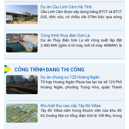
Dự án Cầu Linh Cảm Hà Tĩnh
Cầu Linh Cảm được xây dựng bằng BTCT và BTCT
DƯL vĩnh cửu, có chiều dài 370m bắc qua sông
La nằm trên QL15A tại địa phận Huyện Đức Thọ -
tỉnh Hà Tĩnh.
Công trình thuỷ điện Sơn La
Dự án Thủy điện Sơn La với công suất lắp đặt
2.400 MW (gồm 6 tổ máy, mỗi tổ máy 400MW) là
bậc thang thứ 2 nằm trên sông Đà (sau thủy điện
Lai Châu và...
CÔNG TRÌNH ĐANG THI CÔNG
Dự án chung cư 125 Hoàng Ngân
Tổ hợp Hoàng Ngân Plaza tọa lạc tại số 125 Phố
Hoàng Ngân, phường Trung Hòa, quận Thanh
Xuân, thành phố Hà Nội. được thiết kế hài hòa là
sự kết hợp...
Khu biệt thự cao cấp Tây Đô Villas
Tây đô Villas nằm trong khuôn viên của khu đô
thị Dương Nội có tổng diện tích là 109.9ha, trong
đó tổng diện tích của khuôn viên 1959 căn biệt
thự là...