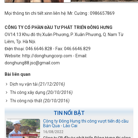
Mọi thông tin chi tiết xinn liên hệ: Mr. Cường : 0986657869
CÔNG TY CỔ PHẦN ĐẦU TƯ PHÁT TRIỂN ĐÔNG HƯNG
OV14.13 Khu đô thị Xuân Phương, P. Xuân Phương, Q. Nam Từ
Liêm, Tp. Hà Nội.
Điện thoại: 046.6646.828 - Fax: 046.6646.829
Website: http://donghungcorp.com - Email:
donghung88.jsc@gmail.com
Bài liên quan
Dịch vụ vận tải
(21/12/2016)
Thi công xây dựng
(20/10/2016)
Thi công nội thất
(20/10/2016)
TIN NỔI BẬT
Công ty Đông Hưng thi công vượt tiến độ cầu
Bản Qua - Lào Cai
16/08/2022
Công ty CP đầu tư phát triển Đông Hưng thi công