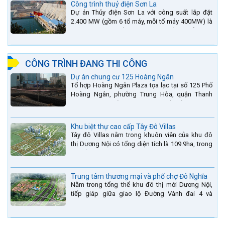
Công trình thuỷ điện Sơn La
Dự án Thủy điện Sơn La với công suất lắp đặt
2.400 MW (gồm 6 tổ máy, mỗi tổ máy 400MW) là
bậc thang thứ 2 nằm trên sông Đà (sau thủy điện
Lai Châu và...
CÔNG TRÌNH ĐANG THI CÔNG
Dự án chung cư 125 Hoàng Ngân
Tổ hợp Hoàng Ngân Plaza tọa lạc tại số 125 Phố
Hoàng Ngân, phường Trung Hòa, quận Thanh
Xuân, thành phố Hà Nội. được thiết kế hài hòa là
sự kết hợp...
Khu biệt thự cao cấp Tây Đô Villas
Tây đô Villas nằm trong khuôn viên của khu đô
thị Dương Nội có tổng diện tích là 109.9ha, trong
đó tổng diện tích của khuôn viên 1959 căn biệt
thự là...
Trung tâm thương mại và phố chợ Đô Nghĩa
Nằm trong tổng thể khu đô thị mới Dương Nội,
tiếp giáp giữa giao lộ Đường Vành đai 4 và
đường Lê Văn Lương kéo dài. Trung tâm thương
mại Phố chợ Đô...