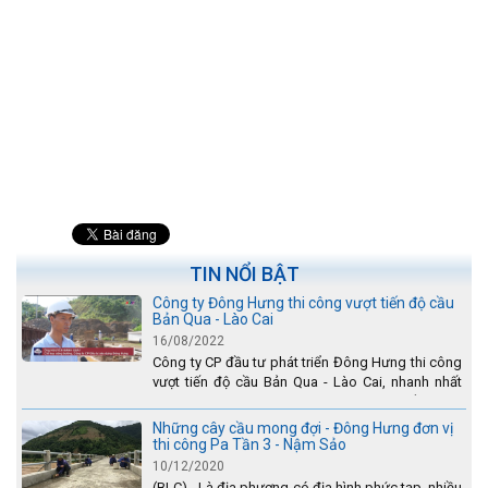
TIN NỔI BẬT
Công ty Đông Hưng thi công vượt tiến độ cầu
Bản Qua - Lào Cai
16/08/2022
Công ty CP đầu tư phát triển Đông Hưng thi công
vượt tiến độ cầu Bản Qua - Lào Cai, nhanh nhất
toàn dự án - được tuyên dương trên truyền hình
Lào Cai.
Những cây cầu mong đợi - Đông Hưng đơn vị
thi công Pa Tần 3 - Nậm Sảo
10/12/2020
(BLC) - Là địa phương có địa hình phức tạp, nhiều