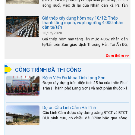
sông suối, việc đi lại của Nhân dân xã Pa Tần
(huyện Sìn Hồ) rất vất vả, đặc biệt là vào mùa mưa
lũ....
Giá thép xây dựng hôm nay 10/12: Thép
thanh tăng mạnh, vượt ngưỡng 4.000 nhân
dân tệ/tấn
10/12/2020
Giá thép hôm nay tăng lên mức 4.052 nhân dân
tệ/tấn trên Sàn giao dịch Thượng Hải. Tại Ấn Độ,
sự gia tăng số lượng các đơn vị thép thứ cấp
đang...
Xem thêm >>
CÔNG TRÌNH ĐÃ THI CÔNG
Bệnh Viện Đa khoa Tỉnh Lạng Sơn
Được xây dựng trên diện tích 25 ha của thôn Phai
Trần ( Thành phố Lạng Sơn) và một phần thuộc xã
Hợp Thành ( Cao Lộc).
Dự án Cầu Linh Cảm Hà Tĩnh
Cầu Linh Cảm được xây dựng bằng BTCT và BTCT
DƯL vĩnh cửu, có chiều dài 370m bắc qua sông
La nằm trên QL15A tại địa phận Huyện Đức Thọ -
tỉnh Hà Tĩnh.