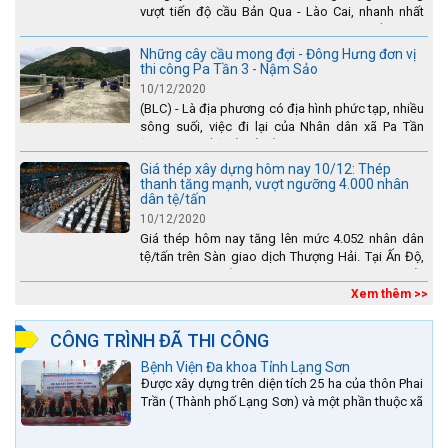
vượt tiến độ cầu Bản Qua - Lào Cai, nhanh nhất
toàn dự án - được tuyên dương trên truyền hình
Lào Cai.
Những cây cầu mong đợi - Đông Hưng đơn vị
thi công Pa Tần 3 - Nậm Sảo
10/12/2020
(BLC) - Là địa phương có địa hình phức tạp, nhiều
sông suối, việc đi lại của Nhân dân xã Pa Tần
(huyện Sìn Hồ) rất vất vả, đặc biệt là vào mùa mưa
lũ....
Giá thép xây dựng hôm nay 10/12: Thép
thanh tăng mạnh, vượt ngưỡng 4.000 nhân
dân tệ/tấn
10/12/2020
Giá thép hôm nay tăng lên mức 4.052 nhân dân
tệ/tấn trên Sàn giao dịch Thượng Hải. Tại Ấn Độ,
sự gia tăng số lượng các đơn vị thép thứ cấp
đang...
Xem thêm >>
CÔNG TRÌNH ĐÃ THI CÔNG
Bệnh Viện Đa khoa Tỉnh Lạng Sơn
Được xây dựng trên diện tích 25 ha của thôn Phai
Trần ( Thành phố Lạng Sơn) và một phần thuộc xã
Hợp Thành ( Cao Lộc).