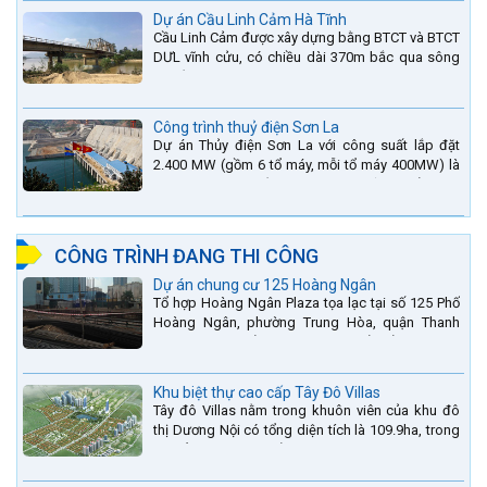
Dự án Cầu Linh Cảm Hà Tĩnh
Cầu Linh Cảm được xây dựng bằng BTCT và BTCT
DƯL vĩnh cửu, có chiều dài 370m bắc qua sông
La nằm trên QL15A tại địa phận Huyện Đức Thọ -
tỉnh Hà Tĩnh.
Công trình thuỷ điện Sơn La
Dự án Thủy điện Sơn La với công suất lắp đặt
2.400 MW (gồm 6 tổ máy, mỗi tổ máy 400MW) là
bậc thang thứ 2 nằm trên sông Đà (sau thủy điện
Lai Châu và...
CÔNG TRÌNH ĐANG THI CÔNG
Dự án chung cư 125 Hoàng Ngân
Tổ hợp Hoàng Ngân Plaza tọa lạc tại số 125 Phố
Hoàng Ngân, phường Trung Hòa, quận Thanh
Xuân, thành phố Hà Nội. được thiết kế hài hòa là
sự kết hợp...
Khu biệt thự cao cấp Tây Đô Villas
Tây đô Villas nằm trong khuôn viên của khu đô
thị Dương Nội có tổng diện tích là 109.9ha, trong
đó tổng diện tích của khuôn viên 1959 căn biệt
thự là...