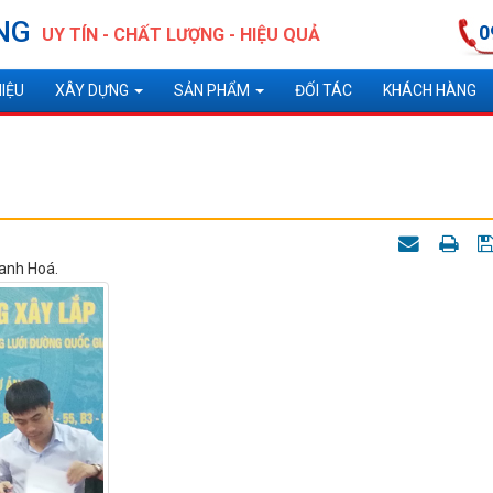
NG
0
UY TÍN - CHẤT LƯỢNG - HIỆU QUẢ
HIỆU
XÂY DỰNG
SẢN PHẨM
ĐỐI TÁC
KHÁCH HÀNG
anh Hoá.