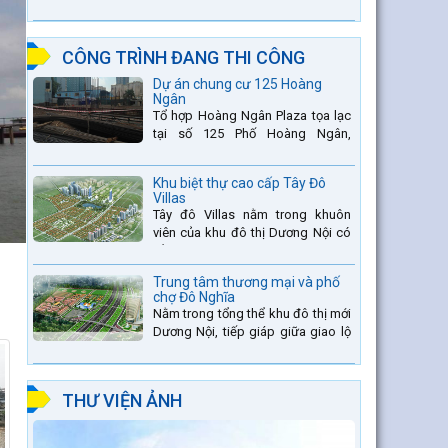
thang thứ 2 nằm trên sông Đà (sau
thủy điện Lai Châu và...
CÔNG TRÌNH ĐANG THI CÔNG
Dự án chung cư 125 Hoàng
Ngân
Tổ hợp Hoàng Ngân Plaza tọa lạc
tại số 125 Phố Hoàng Ngân,
phường Trung Hòa, quận Thanh
Xuân, thành phố Hà Nội. được thiết
Khu biệt thự cao cấp Tây Đô
kế hài hòa là sự kết hợp...
Villas
Tây đô Villas nằm trong khuôn
viên của khu đô thị Dương Nội có
tổng diện tích là 109.9ha, trong đó
tổng diện tích của khuôn viên 1959
Trung tâm thương mại và phố
căn biệt thự là...
chợ Đô Nghĩa
Nằm trong tổng thể khu đô thị mới
Dương Nội, tiếp giáp giữa giao lộ
Đường Vành đai 4 và đường Lê
Văn Lương kéo dài. Trung tâm
thương mại Phố chợ Đô...
THƯ VIỆN ẢNH