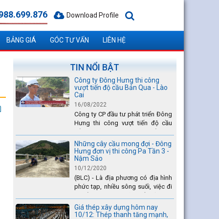
988.699.876
Download Profile
BẢNG GIÁ
GÓC TƯ VẤN
LIÊN HỆ
TIN NỔI BẬT
Công ty Đông Hưng thi công
vượt tiến độ cầu Bản Qua - Lào
Cai
16/08/2022
Công ty CP đầu tư phát triển Đông
Hưng thi công vượt tiến độ cầu
Bản Qua - Lào Cai, nhanh nhất toàn
dự án - được tuyên dương trên
Những cây cầu mong đợi - Đông
truyền hình Lào Cai.
Hưng đơn vị thi công Pa Tần 3 -
Nậm Sảo
10/12/2020
(BLC) - Là địa phương có địa hình
phức tạp, nhiều sông suối, việc đi
lại của Nhân dân xã Pa Tần (huyện
Sìn Hồ) rất vất vả, đặc biệt là vào
Giá thép xây dựng hôm nay
mùa mưa lũ....
10/12: Thép thanh tăng mạnh,