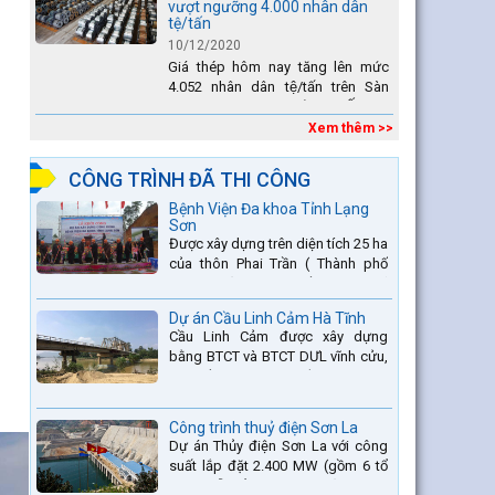
vượt ngưỡng 4.000 nhân dân
tệ/tấn
10/12/2020
Giá thép hôm nay tăng lên mức
4.052 nhân dân tệ/tấn trên Sàn
giao dịch Thượng Hải. Tại Ấn Độ,
sự gia tăng số lượng các đơn vị
Xem thêm >>
thép thứ cấp đang...
CÔNG TRÌNH ĐÃ THI CÔNG
Bệnh Viện Đa khoa Tỉnh Lạng
Sơn
Được xây dựng trên diện tích 25 ha
của thôn Phai Trần ( Thành phố
Lạng Sơn) và một phần thuộc xã
Hợp Thành ( Cao Lộc).
Dự án Cầu Linh Cảm Hà Tĩnh
Cầu Linh Cảm được xây dựng
bằng BTCT và BTCT DƯL vĩnh cửu,
có chiều dài 370m bắc qua sông
La nằm trên QL15A tại địa phận
Huyện Đức Thọ - tỉnh Hà Tĩnh.
Công trình thuỷ điện Sơn La
Dự án Thủy điện Sơn La với công
suất lắp đặt 2.400 MW (gồm 6 tổ
máy, mỗi tổ máy 400MW) là bậc