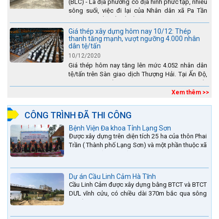
(BLC) - Là địa phương có địa hình phức tạp, nhiều
sông suối, việc đi lại của Nhân dân xã Pa Tần
(huyện Sìn Hồ) rất vất vả, đặc biệt là vào mùa mưa
lũ....
Giá thép xây dựng hôm nay 10/12: Thép
thanh tăng mạnh, vượt ngưỡng 4.000 nhân
dân tệ/tấn
10/12/2020
Giá thép hôm nay tăng lên mức 4.052 nhân dân
tệ/tấn trên Sàn giao dịch Thượng Hải. Tại Ấn Độ,
sự gia tăng số lượng các đơn vị thép thứ cấp
đang...
Xem thêm >>
CÔNG TRÌNH ĐÃ THI CÔNG
Bệnh Viện Đa khoa Tỉnh Lạng Sơn
Được xây dựng trên diện tích 25 ha của thôn Phai
Trần ( Thành phố Lạng Sơn) và một phần thuộc xã
Hợp Thành ( Cao Lộc).
Dự án Cầu Linh Cảm Hà Tĩnh
Cầu Linh Cảm được xây dựng bằng BTCT và BTCT
DƯL vĩnh cửu, có chiều dài 370m bắc qua sông
La nằm trên QL15A tại địa phận Huyện Đức Thọ -
tỉnh Hà Tĩnh.