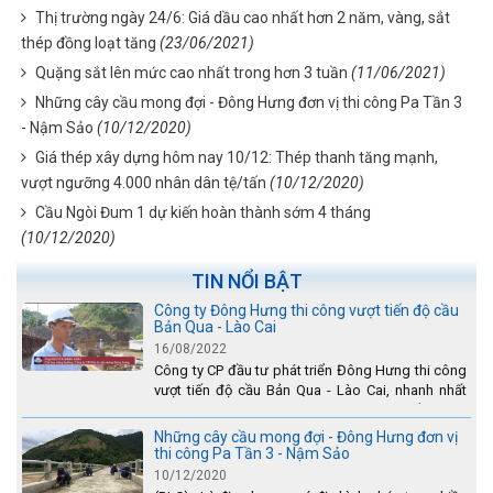
Thị trường ngày 24/6: Giá dầu cao nhất hơn 2 năm, vàng, sắt
thép đồng loạt tăng
(23/06/2021)
Quặng sắt lên mức cao nhất trong hơn 3 tuần
(11/06/2021)
Những cây cầu mong đợi - Đông Hưng đơn vị thi công Pa Tần 3
- Nậm Sảo
(10/12/2020)
Giá thép xây dựng hôm nay 10/12: Thép thanh tăng mạnh,
vượt ngưỡng 4.000 nhân dân tệ/tấn
(10/12/2020)
Cầu Ngòi Đum 1 dự kiến hoàn thành sớm 4 tháng
(10/12/2020)
TIN NỔI BẬT
Công ty Đông Hưng thi công vượt tiến độ cầu
Bản Qua - Lào Cai
16/08/2022
Công ty CP đầu tư phát triển Đông Hưng thi công
vượt tiến độ cầu Bản Qua - Lào Cai, nhanh nhất
toàn dự án - được tuyên dương trên truyền hình
Lào Cai.
Những cây cầu mong đợi - Đông Hưng đơn vị
thi công Pa Tần 3 - Nậm Sảo
10/12/2020