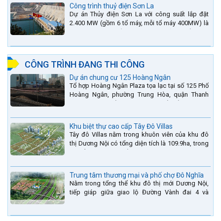
Công trình thuỷ điện Sơn La
Dự án Thủy điện Sơn La với công suất lắp đặt
2.400 MW (gồm 6 tổ máy, mỗi tổ máy 400MW) là
bậc thang thứ 2 nằm trên sông Đà (sau thủy điện
Lai Châu và...
CÔNG TRÌNH ĐANG THI CÔNG
Dự án chung cư 125 Hoàng Ngân
Tổ hợp Hoàng Ngân Plaza tọa lạc tại số 125 Phố
Hoàng Ngân, phường Trung Hòa, quận Thanh
Xuân, thành phố Hà Nội. được thiết kế hài hòa là
sự kết hợp...
Khu biệt thự cao cấp Tây Đô Villas
Tây đô Villas nằm trong khuôn viên của khu đô
thị Dương Nội có tổng diện tích là 109.9ha, trong
đó tổng diện tích của khuôn viên 1959 căn biệt
thự là...
Trung tâm thương mại và phố chợ Đô Nghĩa
Nằm trong tổng thể khu đô thị mới Dương Nội,
tiếp giáp giữa giao lộ Đường Vành đai 4 và
đường Lê Văn Lương kéo dài. Trung tâm thương
mại Phố chợ Đô...