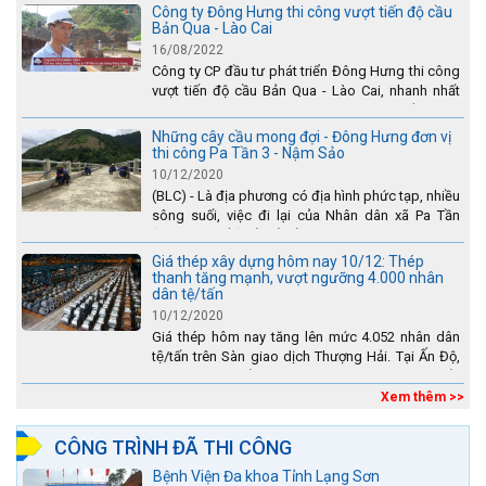
Công ty Đông Hưng thi công vượt tiến độ cầu
Bản Qua - Lào Cai
16/08/2022
Công ty CP đầu tư phát triển Đông Hưng thi công
vượt tiến độ cầu Bản Qua - Lào Cai, nhanh nhất
toàn dự án - được tuyên dương trên truyền hình
Lào Cai.
Những cây cầu mong đợi - Đông Hưng đơn vị
thi công Pa Tần 3 - Nậm Sảo
10/12/2020
(BLC) - Là địa phương có địa hình phức tạp, nhiều
sông suối, việc đi lại của Nhân dân xã Pa Tần
(huyện Sìn Hồ) rất vất vả, đặc biệt là vào mùa mưa
lũ....
Giá thép xây dựng hôm nay 10/12: Thép
thanh tăng mạnh, vượt ngưỡng 4.000 nhân
dân tệ/tấn
10/12/2020
Giá thép hôm nay tăng lên mức 4.052 nhân dân
tệ/tấn trên Sàn giao dịch Thượng Hải. Tại Ấn Độ,
sự gia tăng số lượng các đơn vị thép thứ cấp
đang...
Xem thêm >>
CÔNG TRÌNH ĐÃ THI CÔNG
Bệnh Viện Đa khoa Tỉnh Lạng Sơn