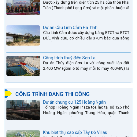
Được xây dựng trên diện tích 25 ha của thôn Phai
Trần ( Thành phố Lạng Sơn) và một phần thuộc xã
Hợp Thành ( Cao Lộc).
Dự án Cầu Linh Cảm Hà Tĩnh
Cầu Linh Cảm được xây dựng bằng BTCT và BTCT
DƯL vĩnh cửu, có chiều dài 370m bắc qua sông
La nằm trên QL15A tại địa phận Huyện Đức Thọ -
tỉnh Hà Tĩnh.
Công trình thuỷ điện Sơn La
Dự án Thủy điện Sơn La với công suất lắp đặt
2.400 MW (gồm 6 tổ máy, mỗi tổ máy 400MW) là
bậc thang thứ 2 nằm trên sông Đà (sau thủy điện
Lai Châu và...
CÔNG TRÌNH ĐANG THI CÔNG
Dự án chung cư 125 Hoàng Ngân
Tổ hợp Hoàng Ngân Plaza tọa lạc tại số 125 Phố
Hoàng Ngân, phường Trung Hòa, quận Thanh
Xuân, thành phố Hà Nội. được thiết kế hài hòa là
sự kết hợp...
Khu biệt thự cao cấp Tây Đô Villas