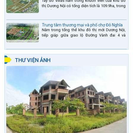
Tây đô Villas nằm trong khuôn viên của khu đô
thị Dương Nội có tổng diện tích là 109.9ha, trong
đó tổng diện tích của khuôn viên 1959 căn biệt
thự là...
Trung tâm thương mại và phố chợ Đô Nghĩa
Nằm trong tổng thể khu đô thị mới Dương Nội,
tiếp giáp giữa giao lộ Đường Vành đai 4 và
đường Lê Văn Lương kéo dài. Trung tâm thương
mại Phố chợ Đô...
THƯ VIỆN ẢNH