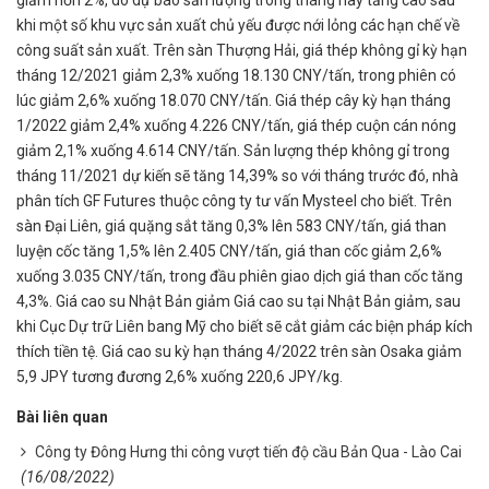
giảm hơn 2%, do dự báo sản lượng trong tháng này tăng cao sau
khi một số khu vực sản xuất chủ yếu được nới lỏng các hạn chế về
công suất sản xuất. Trên sàn Thượng Hải, giá thép không gỉ kỳ hạn
tháng 12/2021 giảm 2,3% xuống 18.130 CNY/tấn, trong phiên có
lúc giảm 2,6% xuống 18.070 CNY/tấn. Giá thép cây kỳ hạn tháng
1/2022 giảm 2,4% xuống 4.226 CNY/tấn, giá thép cuộn cán nóng
giảm 2,1% xuống 4.614 CNY/tấn. Sản lượng thép không gỉ trong
tháng 11/2021 dự kiến sẽ tăng 14,39% so với tháng trước đó, nhà
phân tích GF Futures thuộc công ty tư vấn Mysteel cho biết. Trên
sàn Đại Liên, giá quặng sắt tăng 0,3% lên 583 CNY/tấn, giá than
luyện cốc tăng 1,5% lên 2.405 CNY/tấn, giá than cốc giảm 2,6%
xuống 3.035 CNY/tấn, trong đầu phiên giao dịch giá than cốc tăng
4,3%. Giá cao su Nhật Bản giảm Giá cao su tại Nhật Bản giảm, sau
khi Cục Dự trữ Liên bang Mỹ cho biết sẽ cắt giảm các biện pháp kích
thích tiền tệ. Giá cao su kỳ hạn tháng 4/2022 trên sàn Osaka giảm
5,9 JPY tương đương 2,6% xuống 220,6 JPY/kg.
Bài liên quan
Công ty Đông Hưng thi công vượt tiến độ cầu Bản Qua - Lào Cai
(16/08/2022)