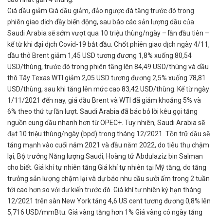
Giá dầu giảm Giá dầu giảm, đảo ngược đà tăng trước đó trong
phiên giao dịch đầy biến động, sau báo cáo sản lượng dầu của
Saudi Arabia sẽ sớm vượt qua 10 triệu thùng/ngày – lần đầu tiên –
kể từ khi đại dịch Covid-19 bắt đầu. Chốt phiên giao dịch ngày 4/11,
dầu thô Brent giảm 1,45 USD tương đương 1,8% xuống 80,54
USD/thùng, trước đó trong phiên tăng lên 84,49 USD/thùng và dầu
thô Tây Texas WTI giảm 2,05 USD tương đương 2,5% xuống 78,81
USD/thùng, sau khi tăng lên mức cao 83,42 USD/thùng. Kể từ ngày
1/11/2021 đến nay, giá dầu Brent và WTI đã giảm khoảng 5% và
6% theo thứ tự lần lượt. Saudi Arabia đã bác bỏ lời kêu gọi tăng
nguồn cung dầu nhanh hơn từ OPEC+. Tuy nhiên, Saudi Arabia sẽ
đạt 10 triệu thùng/ngày (bpd) trong tháng 12/2021. Tồn trữ dầu sẽ
tăng mạnh vào cuối năm 2021 và đầu năm 2022, do tiêu thụ chậm
lại, Bộ trưởng Năng lượng Saudi, Hoàng tử Abdulaziz bin Salman
cho biết. Giá khí tự nhiên tăng Giá khí tự nhiên tại Mỹ tăng, do tăng
trưởng sản lượng chậm lại và dự báo nhu cầu sưởi ấm trong 2 tuần
tới cao hơn so với dự kiến trước đó. Giá khí tự nhiên kỳ hạn tháng
12/2021 trên sàn New York tăng 4,6 US cent tương đương 0,8% lên
5,716 USD/mmBtu. Giá vàng tăng hơn 1% Giá vàng có ngày tăng