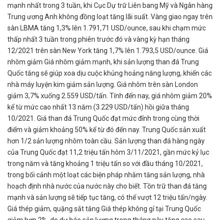
mạnh nhất trong 3 tuần, khi Cục Dự trữ Liên bang Mỹ và Ngân hàng
Trung ương Anh không đồng loạt tăng lãi suất. Vàng giao ngay trên
sàn LBMA tăng 1,3% lên 1.791,71 USD/ounce, sau khi chạm mức
thấp nhất 3 tuần trong phiên trước đó và vàng kỳ hạn tháng
12/2021 trên sàn New York tăng 1,7% lên 1.793,5 USD/ounce. Giá
nhôm giảm Giá nhôm giảm mạnh, khi sản lượng than đá Trung
Quốc tăng sẽ giúp xoa dịu cuộc khủng hoảng năng lượng, khiến các
nhà máy luyện kim giảm sản lượng. Giá nhôm trên sàn London
giảm 3,7% xuống 2.559 USD/tấn. Tính đến nay, giá nhôm giảm 20%
kể từ mức cao nhất 13 năm (3.229 USD/tấn) hồi giữa tháng
10/2021. Giá than đá Trung Quốc đạt mức đỉnh trong cùng thời
điểm và giảm khoảng 50% kể từ đó đến nay. Trung Quốc sản xuất
hơn 1/2 sản lượng nhôm toàn cầu. Sản lượng than đá hàng ngày
của Trung Quốc đạt 11,2 triệu tấn hôm 3/11/2021, gần mức kỷ lục
trong năm và tăng khoảng 1 triệu tấn so với đầu tháng 10/2021,
trong bối cảnh một loạt các biện pháp nhằm tăng sản lượng, nhà
hoạch định nhà nước của nước này cho biết. Tồn trữ than đá tăng
mạnh và sản lượng sẽ tiếp tục tăng, có thể vượt 12 triệu tấn/ngày.
Giá thép giảm, quặng sắt tăng Giá thép không gỉ tại Trung Quốc