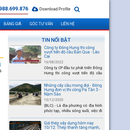
988.699.876
Download Profile
BẢNG GIÁ
GÓC TƯ VẤN
LIÊN HỆ
TIN NỔI BẬT
Công ty Đông Hưng thi công
vượt tiến độ cầu Bản Qua - Lào
Cai
16/08/2022
Công ty CP đầu tư phát triển Đông
à
Hưng thi công vượt tiến độ cầu
Bản Qua - Lào Cai, nhanh nhất toàn
dự án - được tuyên dương trên
Những cây cầu mong đợi - Đông
truyền hình Lào Cai.
Hưng đơn vị thi công Pa Tần 3 -
Nậm Sảo
10/12/2020
(BLC) - Là địa phương có địa hình
phức tạp, nhiều sông suối, việc đi
lại của Nhân dân xã Pa Tần (huyện
Sìn Hồ) rất vất vả, đặc biệt là vào
Giá thép xây dựng hôm nay
mùa mưa lũ....
10/12: Thép thanh tăng mạnh,