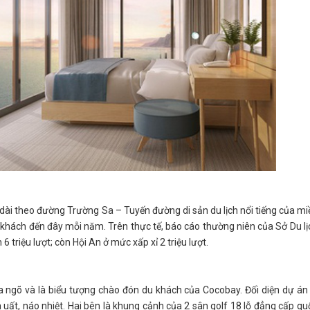
ải dài theo đường Trường Sa – Tuyến đường di sản du lịch nổi tiếng của mi
khách đến đây mỗi năm. Trên thực tế, báo cáo thường niên của Sở Du lị
triệu lượt; còn Hội An ở mức xấp xỉ 2 triệu lượt.
a ngõ và là biểu tượng chào đón du khách của Cocobay. Đối diện dự án 
uất, náo nhiệt. Hai bên là khung cảnh của 2 sân golf 18 lỗ đẳng cấp qu