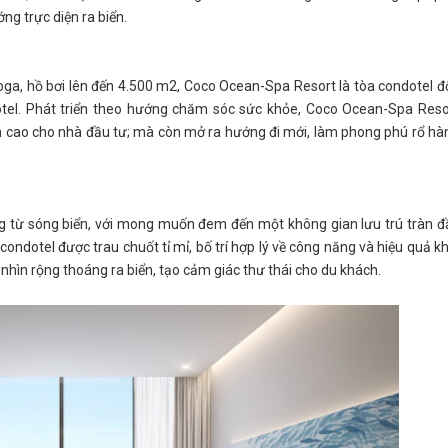
ng trực diện ra biển.
Yoga, hồ bơi lên đến 4.500 m2, Coco Ocean-Spa Resort là tòa condotel đ
dotel. Phát triển theo hướng chăm sóc sức khỏe, Coco Ocean-Spa Reso
ận cao cho nhà đầu tư; mà còn mở ra hướng đi mới, làm phong phú rổ hà
g từ sóng biển, với mong muốn đem đến một không gian lưu trú tràn đ
ondotel được trau chuốt tỉ mỉ, bố trí hợp lý về công năng và hiệu quả kh
nhìn rộng thoáng ra biển, tạo cảm giác thư thái cho du khách.