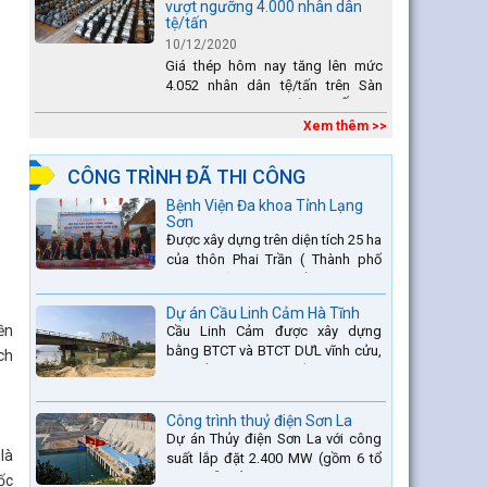
vượt ngưỡng 4.000 nhân dân
tệ/tấn
10/12/2020
Giá thép hôm nay tăng lên mức
4.052 nhân dân tệ/tấn trên Sàn
giao dịch Thượng Hải. Tại Ấn Độ,
sự gia tăng số lượng các đơn vị
Xem thêm >>
thép thứ cấp đang...
CÔNG TRÌNH ĐÃ THI CÔNG
Bệnh Viện Đa khoa Tỉnh Lạng
Sơn
Được xây dựng trên diện tích 25 ha
của thôn Phai Trần ( Thành phố
Lạng Sơn) và một phần thuộc xã
Hợp Thành ( Cao Lộc).
Dự án Cầu Linh Cảm Hà Tĩnh
ền
Cầu Linh Cảm được xây dựng
bằng BTCT và BTCT DƯL vĩnh cửu,
ch
có chiều dài 370m bắc qua sông
La nằm trên QL15A tại địa phận
Huyện Đức Thọ - tỉnh Hà Tĩnh.
Công trình thuỷ điện Sơn La
Dự án Thủy điện Sơn La với công
là
suất lắp đặt 2.400 MW (gồm 6 tổ
máy, mỗi tổ máy 400MW) là bậc
ốc