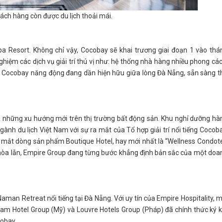
hách hàng còn được du lịch thoải mái.
 Resort. Không chỉ vậy, Cocobay sẽ khai trương giai đoạn 1 vào thá
ghiệm các dịch vụ giải trí thú vị như: hệ thống nhà hàng nhiều phong các
t Cocobay năng động đang dần hiện hữu giữa lòng Đà Nẵng, sẵn sàng t
a những xu hướng mới trên thị trường bất động sản. Khu nghỉ dưỡng hà
h du lịch Việt Nam với sự ra mắt của Tổ hợp giải trí nổi tiếng Cocoba
ra mắt dòng sản phẩm Boutique Hotel, hay mới nhất là “Wellness Condote
g hòa lẫn, Empire Group đang từng bước khẳng định bản sắc của một doa
man Retreat nổi tiếng tại Đà Nẵng. Với uy tín của Empire Hospitality, m
Dream Hotel Group (Mỹ) và Louvre Hotels Group (Pháp) đã chính thức ký k
cobay.