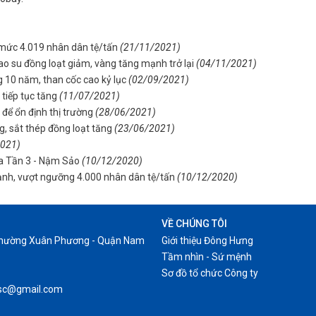
 mức 4.019 nhân dân tệ/tấn
(21/11/2021)
ao su đồng loạt giảm, vàng tăng mạnh trở lại
(04/11/2021)
g 10 năm, than cốc cao kỷ lục
(02/09/2021)
tiếp tục tăng
(11/07/2021)
 để ổn định thị trường
(28/06/2021)
, sắt thép đồng loạt tăng
(23/06/2021)
2021)
Pa Tần 3 - Nậm Sảo
(10/12/2020)
nh, vượt ngưỡng 4.000 nhân dân tệ/tấn
(10/12/2020)
VỀ CHÚNG TÔI
 Phường Xuân Phương - Quận Nam
Giới thiệu Đông Hưng
Tầm nhìn - Sứ mệnh
Sơ đồ tổ chức Công ty
.jsc@gmail.com