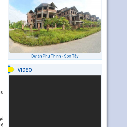
Dự án Phú Thịnh - Sơn Tây
VIDEO
10
gủ
16