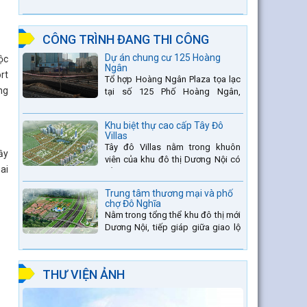
thang thứ 2 nằm trên sông Đà (sau
thủy điện Lai Châu và...
CÔNG TRÌNH ĐANG THI CÔNG
Dự án chung cư 125 Hoàng
ộc
Ngân
rt
Tổ hợp Hoàng Ngân Plaza tọa lạc
ng
tại số 125 Phố Hoàng Ngân,
phường Trung Hòa, quận Thanh
Xuân, thành phố Hà Nội. được thiết
Khu biệt thự cao cấp Tây Đô
kế hài hòa là sự kết hợp...
Villas
Tây đô Villas nằm trong khuôn
ầy
viên của khu đô thị Dương Nội có
ai
tổng diện tích là 109.9ha, trong đó
tổng diện tích của khuôn viên 1959
Trung tâm thương mại và phố
căn biệt thự là...
chợ Đô Nghĩa
Nằm trong tổng thể khu đô thị mới
Dương Nội, tiếp giáp giữa giao lộ
Đường Vành đai 4 và đường Lê
Văn Lương kéo dài. Trung tâm
thương mại Phố chợ Đô...
THƯ VIỆN ẢNH