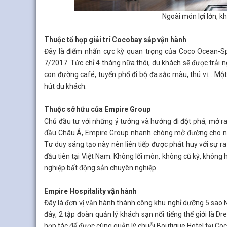
Ngoài món lợi lớn, k
Thuộc tổ hợp giải trí Cocobay sắp vận hành
Đây là điểm nhấn cực kỳ quan trọng của Coco Ocean-Spa
7/2017. Tức chỉ 4 tháng nữa thôi, du khách sẽ được trải n
con đường café, tuyến phố đi bộ đa sắc màu, thú vị… Mộ
hút du khách.
Thuộc sở hữu của Empire Group
Chủ đầu tư với những ý tưởng và hướng đi đột phá, mở r
đầu Châu Á, Empire Group nhanh chóng mở đường cho ngàn
Tư duy sáng tạo này nên liên tiếp được phát huy với sự 
đầu tiên tại Việt Nam. Không lối mòn, không cũ kỹ, khôn
nghiệp bất động sản chuyên nghiệp.
Empire Hospitality vận hành
Đây là đơn vị vận hành thành công khu nghỉ dưỡng 5 sao Na
đây, 2 tập đoàn quản lý khách sạn nổi tiếng thế giới là 
hợp tác để được cùng quản lý chuỗi Boutique Hotel tại Co