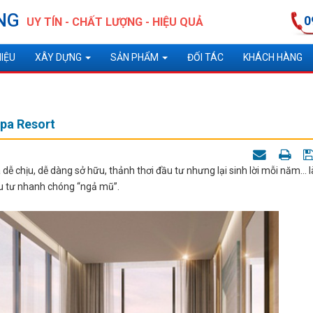
NG
0
UY TÍN - CHẤT LƯỢNG - HIỆU QUẢ
HIỆU
XÂY DỰNG
SẢN PHẨM
ĐỐI TÁC
KHÁCH HÀNG
pa Resort
á dễ chịu, dễ dàng sở hữu, thảnh thơi đầu tư nhưng lại sinh lời mỗi năm… l
u tư nhanh chóng “ngả mũ”.