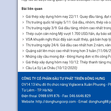
Bài liên quan
Giá thép xây dựng hôm nay 22/11: Quay đầu tăng, đạt
Thị trường quốc tế ngày 5/11: Giá dầu, nhôm, thép và c
Thị trường ngày 3/9: Giá dầu tăng, nhôm cao nhất tron
Thép cuộn cán nóng Mỹ vượt 1.700 USD/tấn, dự báo sẽ 
VSA khuyến nghị thúc đẩy sản xuất thép, giá bán hợp lý
Thị trường ngày 24/6: Giá dầu cao nhất hơn 2 năm, vàng
Quặng sắt lên mức cao nhất trong hơn 3 tuần
(11/06/
Những cây cầu mong đợi - Đông Hưng đơn vị thi công 
Giá thép xây dựng hôm nay 10/12: Thép thanh tăng mạ
Cầu La Sỳ Lai Châu
(10/12/2020)
CÔNG TY CỔ PHẦN ĐẦU TƯ PHÁT TRIỂN ĐÔNG HƯNG
OV14.13 khu đô thị chức năng Viglacera Xuân Phương -
Từ Liêm - TP. Hà Nội
Điện thoại: 0988.699.876 - Fax: 046.6646.829
Website: http://donghungcorp.com - Email: donghung88