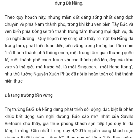
dựng Đà Nẵng.
Theo quy hoạch này, những miền đất đáng sống nhất đang dịch
chuyển về phía Nam thành phố, trong khi khu ven biển Tây Bắc và
ven biển phía Đông sẽ trở thành trung tâm thương mại dịch vụ, du
lịch nghỉ dưỡng... Quy hoạch này cũng cho thấy rõ một Đà Nẵng đa
trung tâm, phát triển toàn diện, bền vững trong tương lai. Tầm nhìn
“trở thành thành phố thông minh, một trung tâm giao thương quốc
tế, một thành phố cạnh tranh với các thành phố lớn, đẹp của khu
vực và thế giới, mà trước hết là một Singapore, một Hong Kong”,
như thủ tướng Nguyễn Xuân Phúc đã nói là hoàn toàn có thể thành
hiện thực.
Đà tăng trưởng bền vững
Thị trường BĐS Đà Nẵng đang phát triển sôi động, đặc biệt là phân
khúc bất động sản nghỉ dưỡng. Báo cáo mới nhất của Savills
Vietnam cho thấy, giá thuê phòng khách sạn tiếp tục duy trì đà
tăng trưởng. Gần nhất trong quý 4/2016 nguồn cung khách sạn
khoảng 9.030 phòng, tăng 5% theo quý và tăng 19% theo năm.