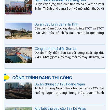
Bệnh Viện Đa khoa Tỉnh Lạng Sơn
Được xây dựng trên diện tích 25 ha của thôn Phai
Trần ( Thành phố Lạng Sơn) và một phần thuộc xã
Hợp Thành ( Cao Lộc).
Dự án Cầu Linh Cảm Hà Tĩnh
Cầu Linh Cảm được xây dựng bằng BTCT và BTCT
DƯL vĩnh cửu, có chiều dài 370m bắc qua sông
La nằm trên QL15A tại địa phận Huyện Đức Thọ -
tỉnh Hà Tĩnh.
Công trình thuỷ điện Sơn La
Dự án Thủy điện Sơn La với công suất lắp đặt
2.400 MW (gồm 6 tổ máy, mỗi tổ máy 400MW) là
bậc thang thứ 2 nằm trên sông Đà (sau thủy điện
Lai Châu và...
CÔNG TRÌNH ĐANG THI CÔNG
Dự án chung cư 125 Hoàng Ngân
Tổ hợp Hoàng Ngân Plaza tọa lạc tại số 125 Phố
Hoàng Ngân, phường Trung Hòa, quận Thanh
Xuân, thành phố Hà Nội. được thiết kế hài hòa là
sự kết hợp...
Khu biệt thự cao cấp Tây Đô Villas