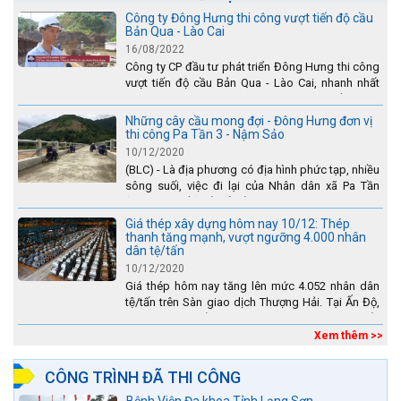
Công ty Đông Hưng thi công vượt tiến độ cầu
Bản Qua - Lào Cai
16/08/2022
Công ty CP đầu tư phát triển Đông Hưng thi công
vượt tiến độ cầu Bản Qua - Lào Cai, nhanh nhất
toàn dự án - được tuyên dương trên truyền hình
Lào Cai.
Những cây cầu mong đợi - Đông Hưng đơn vị
thi công Pa Tần 3 - Nậm Sảo
10/12/2020
(BLC) - Là địa phương có địa hình phức tạp, nhiều
sông suối, việc đi lại của Nhân dân xã Pa Tần
(huyện Sìn Hồ) rất vất vả, đặc biệt là vào mùa mưa
lũ....
Giá thép xây dựng hôm nay 10/12: Thép
thanh tăng mạnh, vượt ngưỡng 4.000 nhân
dân tệ/tấn
10/12/2020
Giá thép hôm nay tăng lên mức 4.052 nhân dân
tệ/tấn trên Sàn giao dịch Thượng Hải. Tại Ấn Độ,
sự gia tăng số lượng các đơn vị thép thứ cấp
đang...
Xem thêm >>
CÔNG TRÌNH ĐÃ THI CÔNG