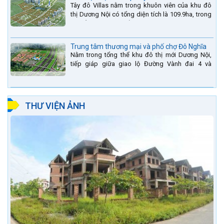
Tây đô Villas nằm trong khuôn viên của khu đô
thị Dương Nội có tổng diện tích là 109.9ha, trong
đó tổng diện tích của khuôn viên 1959 căn biệt
thự là...
Trung tâm thương mại và phố chợ Đô Nghĩa
Nằm trong tổng thể khu đô thị mới Dương Nội,
tiếp giáp giữa giao lộ Đường Vành đai 4 và
đường Lê Văn Lương kéo dài. Trung tâm thương
mại Phố chợ Đô...
THƯ VIỆN ẢNH