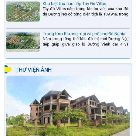
Khu biệt thự cao cấp Tây Đô Villas
Tây đô Villas nằm trong khuôn viên của khu đô
thị Dương Nội có tổng diện tích là 109.9ha, trong
đó tổng diện tích của khuôn viên 1959 căn biệt
thự là...
Trung tâm thương mại và phố chợ Đô Nghĩa
Nằm trong tổng thể khu đô thị mới Dương Nội,
tiếp giáp giữa giao lộ Đường Vành đai 4 và
đường Lê Văn Lương kéo dài. Trung tâm thương
mại Phố chợ Đô...
THƯ VIỆN ẢNH