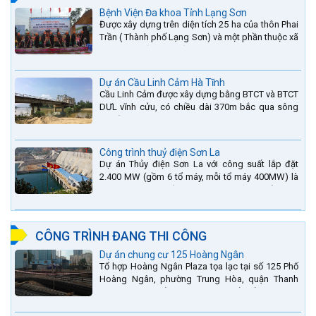
Bệnh Viện Đa khoa Tỉnh Lạng Sơn
Được xây dựng trên diện tích 25 ha của thôn Phai
Trần ( Thành phố Lạng Sơn) và một phần thuộc xã
Hợp Thành ( Cao Lộc).
Dự án Cầu Linh Cảm Hà Tĩnh
Cầu Linh Cảm được xây dựng bằng BTCT và BTCT
DƯL vĩnh cửu, có chiều dài 370m bắc qua sông
La nằm trên QL15A tại địa phận Huyện Đức Thọ -
tỉnh Hà Tĩnh.
Công trình thuỷ điện Sơn La
Dự án Thủy điện Sơn La với công suất lắp đặt
2.400 MW (gồm 6 tổ máy, mỗi tổ máy 400MW) là
bậc thang thứ 2 nằm trên sông Đà (sau thủy điện
Lai Châu và...
CÔNG TRÌNH ĐANG THI CÔNG
Dự án chung cư 125 Hoàng Ngân
Tổ hợp Hoàng Ngân Plaza tọa lạc tại số 125 Phố
Hoàng Ngân, phường Trung Hòa, quận Thanh
Xuân, thành phố Hà Nội. được thiết kế hài hòa là
sự kết hợp...