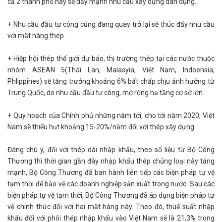
cả 2 thành phố này sẽ đẩy mạnh nhu cầu xây dựng dân dụng.
+ Nhu cầu đầu tư công cũng đang quay trở lại sẽ thúc đẩy nhu cầu
với mặt hàng thép.
+ Hiệp hội thép thế giới dự báo, thị trường thép tại các nước thuộc
nhóm ASEAN 5(Thái Lan, Malasyia, Việt Nam, Indoensia,
Phlippines) sẽ tăng trưởng khoảng 6% bất chấp chịu ảnh hưởng từ
Trung Quốc, do nhu cầu đầu tư công, mở rộng hạ tầng cơ sở lớn.
+ Quy hoạch của Chính phủ những năm tới, cho tới năm 2020, Việt
Nam sẽ thiếu hụt khoảng 15-20%/năm đối với thép xây dựng.
Đáng chú ý, đối với thép dài nhập khẩu, theo số liệu từ Bộ Công
Thương thì thời gian gần đây nhập khẩu thép chủng loại này tăng
mạnh, Bộ Công Thương đã ban hành liên tiếp các biện pháp tự vệ
tạm thời để bảo vệ các doanh nghiệp sản xuất trong nước. Sau các
biện pháp tự vệ tạm thời, Bộ Công Thương đã áp dụng biện pháp tự
vệ chính thức đối với hai mặt hàng này. Theo đó, thuế suất nhập
khẩu đối với phôi thép nhập khẩu vào Việt Nam sẽ là 21,3% trong