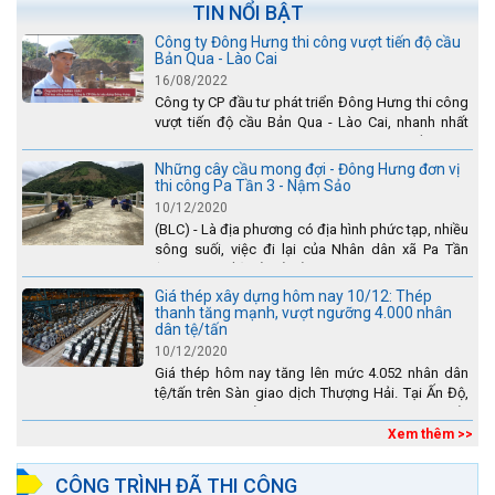
TIN NỔI BẬT
Công ty Đông Hưng thi công vượt tiến độ cầu
Bản Qua - Lào Cai
16/08/2022
Công ty CP đầu tư phát triển Đông Hưng thi công
vượt tiến độ cầu Bản Qua - Lào Cai, nhanh nhất
toàn dự án - được tuyên dương trên truyền hình
Lào Cai.
Những cây cầu mong đợi - Đông Hưng đơn vị
thi công Pa Tần 3 - Nậm Sảo
10/12/2020
(BLC) - Là địa phương có địa hình phức tạp, nhiều
sông suối, việc đi lại của Nhân dân xã Pa Tần
(huyện Sìn Hồ) rất vất vả, đặc biệt là vào mùa mưa
lũ....
Giá thép xây dựng hôm nay 10/12: Thép
thanh tăng mạnh, vượt ngưỡng 4.000 nhân
dân tệ/tấn
10/12/2020
Giá thép hôm nay tăng lên mức 4.052 nhân dân
tệ/tấn trên Sàn giao dịch Thượng Hải. Tại Ấn Độ,
sự gia tăng số lượng các đơn vị thép thứ cấp
đang...
Xem thêm >>
CÔNG TRÌNH ĐÃ THI CÔNG