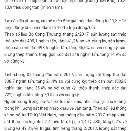
(miền Nam). Thép cuộn từ 10-10,6 triệu đồng/tấn (miền Bắc); 10,2-
10,9 triệu đồng/tấn (miền Nam).
Tại các địa phương, cụ thể miền Bắc giá thép dao động từ 11,8 – 15
triệu đồng/tấn, miền Nam từ 12-15 triệu đồng/tấn.
Theo số liệu Bộ Công Thương, tháng 2/2017, sản lượng sắt thép
thô ước đạt 409,1 nghìn tấn, tăng 41,2% so với cùng kỳ; sản lượng
thép cán ước đạt 493,6 nghìn tấn, tăng 45,6% so với cùng kỳ; sản
lượng thép thanh, thép góc ước đạt 348 nghìn tấn, tăng 14,9% so
với cùng kỳ.
Tính chung 02 tháng đầu năm 2017, sản lượng sắt thép thô đạt
838,7 nghìn tấn, tăng 21,4% so với cùng kỳ; thép cán đạt 1002,8
nghìn tấn, tăng 35,4% so với cùng kỳ; thép thanh, thép góc đạt
722,2 nghìn tấn, tăng 7,1% so với cùng kỳ.
Nguồn cung trong nước tiếp tục dồi dào, nhu cầu lại chưa tăng,
trong khi lượng sắt thép nhập khẩu về vẫn tăng. Theo số liệu thống
kê sơ bộ từ TCHQ Việt Nam, hai tháng đầu năm 2017, nhập khẩu
sắt thép các loại đạt 2,7 triệu tấn, trị giá 1,4 tỷ USD, tăng 0,2% về
lượng và 49,3% về trị giá, tính riêng tháng 2/2017, lượng sắt thép