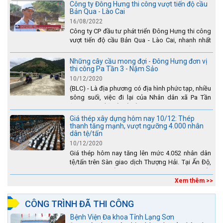
Công ty Đông Hưng thi công vượt tiến độ cầu
Bản Qua - Lào Cai
16/08/2022
Công ty CP đầu tư phát triển Đông Hưng thi công
vượt tiến độ cầu Bản Qua - Lào Cai, nhanh nhất
toàn dự án - được tuyên dương trên truyền hình
Lào Cai.
Những cây cầu mong đợi - Đông Hưng đơn vị
thi công Pa Tần 3 - Nậm Sảo
10/12/2020
(BLC) - Là địa phương có địa hình phức tạp, nhiều
sông suối, việc đi lại của Nhân dân xã Pa Tần
(huyện Sìn Hồ) rất vất vả, đặc biệt là vào mùa mưa
lũ....
Giá thép xây dựng hôm nay 10/12: Thép
thanh tăng mạnh, vượt ngưỡng 4.000 nhân
dân tệ/tấn
10/12/2020
Giá thép hôm nay tăng lên mức 4.052 nhân dân
tệ/tấn trên Sàn giao dịch Thượng Hải. Tại Ấn Độ,
sự gia tăng số lượng các đơn vị thép thứ cấp
đang...
Xem thêm >>
CÔNG TRÌNH ĐÃ THI CÔNG
Bệnh Viện Đa khoa Tỉnh Lạng Sơn