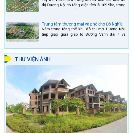
thị Dương Nội có tổng diện tích là 109.9ha, trong
đó tổng diện tích của khuôn viên 1959 căn biệt
thự là...
Trung tâm thương mại và phố chợ Đô Nghĩa
Nằm trong tổng thể khu đô thị mới Dương Nội,
tiếp giáp giữa giao lộ Đường Vành đai 4 và
đường Lê Văn Lương kéo dài. Trung tâm thương
mại Phố chợ Đô...
THƯ VIỆN ẢNH