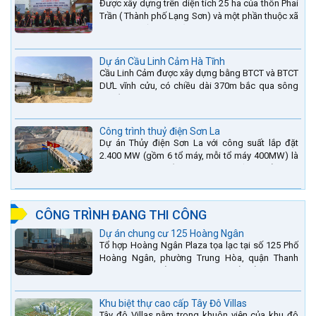
Được xây dựng trên diện tích 25 ha của thôn Phai
Trần ( Thành phố Lạng Sơn) và một phần thuộc xã
Hợp Thành ( Cao Lộc).
Dự án Cầu Linh Cảm Hà Tĩnh
Cầu Linh Cảm được xây dựng bằng BTCT và BTCT
DƯL vĩnh cửu, có chiều dài 370m bắc qua sông
La nằm trên QL15A tại địa phận Huyện Đức Thọ -
tỉnh Hà Tĩnh.
Công trình thuỷ điện Sơn La
Dự án Thủy điện Sơn La với công suất lắp đặt
2.400 MW (gồm 6 tổ máy, mỗi tổ máy 400MW) là
bậc thang thứ 2 nằm trên sông Đà (sau thủy điện
Lai Châu và...
CÔNG TRÌNH ĐANG THI CÔNG
Dự án chung cư 125 Hoàng Ngân
Tổ hợp Hoàng Ngân Plaza tọa lạc tại số 125 Phố
Hoàng Ngân, phường Trung Hòa, quận Thanh
Xuân, thành phố Hà Nội. được thiết kế hài hòa là
sự kết hợp...
Khu biệt thự cao cấp Tây Đô Villas
Tây đô Villas nằm trong khuôn viên của khu đô