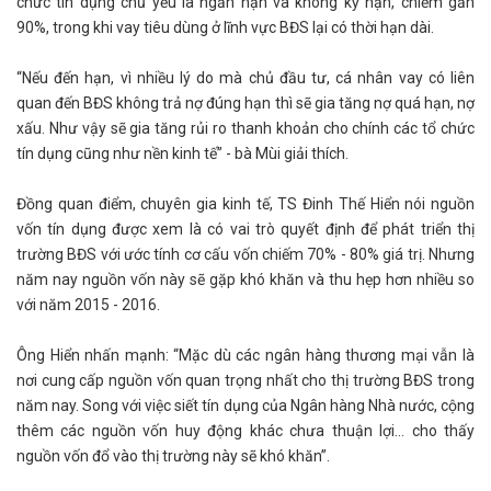
chức tín dụng chủ yếu là ngắn hạn và không kỳ hạn, chiếm gần
90%, trong khi vay tiêu dùng ở lĩnh vực BĐS lại có thời hạn dài.
“Nếu đến hạn, vì nhiều lý do mà chủ đầu tư, cá nhân vay có liên
quan đến BĐS không trả nợ đúng hạn thì sẽ gia tăng nợ quá hạn, nợ
xấu. Như vậy sẽ gia tăng rủi ro thanh khoản cho chính các tổ chức
tín dụng cũng như nền kinh tế” - bà Mùi giải thích.
Đồng quan điểm, chuyên gia kinh tế, TS Đinh Thế Hiển nói nguồn
vốn tín dụng được xem là có vai trò quyết định để phát triển thị
trường BĐS với ước tính cơ cấu vốn chiếm 70% - 80% giá trị. Nhưng
năm nay nguồn vốn này sẽ gặp khó khăn và thu hẹp hơn nhiều so
với năm 2015 - 2016.
Ông Hiển nhấn mạnh: “Mặc dù các ngân hàng thương mại vẫn là
nơi cung cấp nguồn vốn quan trọng nhất cho thị trường BĐS trong
năm nay. Song với việc siết tín dụng của Ngân hàng Nhà nước, cộng
thêm các nguồn vốn huy động khác chưa thuận lợi… cho thấy
nguồn vốn đổ vào thị trường này sẽ khó khăn”.