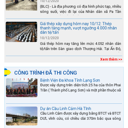
10/12/2020
(BLC) - Là địa phương có địa hình phức tạp, nhiều
sông suối, việc đi lại của Nhân dân xã Pa Tần
(huyện Sìn Hồ) rất vất vả, đặc biệt là vào mùa mưa
lũ....
Giá thép xây dựng hôm nay 10/12: Thép
thanh tăng mạnh, vượt ngưỡng 4.000 nhân
dân tệ/tấn
10/12/2020
Giá thép hôm nay tăng lên mức 4.052 nhân dân
tệ/tấn trên Sàn giao dịch Thượng Hải. Tại Ấn Độ,
sự gia tăng số lượng các đơn vị thép thứ cấp
đang...
Xem thêm >>
CÔNG TRÌNH ĐÃ THI CÔNG
Bệnh Viện Đa khoa Tỉnh Lạng Sơn
Được xây dựng trên diện tích 25 ha của thôn Phai
Trần ( Thành phố Lạng Sơn) và một phần thuộc xã
Hợp Thành ( Cao Lộc).
Dự án Cầu Linh Cảm Hà Tĩnh
Cầu Linh Cảm được xây dựng bằng BTCT và BTCT
DƯL vĩnh cửu, có chiều dài 370m bắc qua sông
La nằm trên QL15A tại địa phận Huyện Đức Thọ -