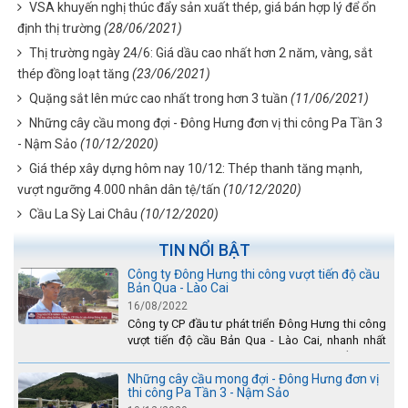
VSA khuyến nghị thúc đẩy sản xuất thép, giá bán hợp lý để ổn
định thị trường
(28/06/2021)
Thị trường ngày 24/6: Giá dầu cao nhất hơn 2 năm, vàng, sắt
thép đồng loạt tăng
(23/06/2021)
Quặng sắt lên mức cao nhất trong hơn 3 tuần
(11/06/2021)
Những cây cầu mong đợi - Đông Hưng đơn vị thi công Pa Tần 3
- Nậm Sảo
(10/12/2020)
Giá thép xây dựng hôm nay 10/12: Thép thanh tăng mạnh,
vượt ngưỡng 4.000 nhân dân tệ/tấn
(10/12/2020)
Cầu La Sỳ Lai Châu
(10/12/2020)
TIN NỔI BẬT
Công ty Đông Hưng thi công vượt tiến độ cầu
Bản Qua - Lào Cai
16/08/2022
Công ty CP đầu tư phát triển Đông Hưng thi công
vượt tiến độ cầu Bản Qua - Lào Cai, nhanh nhất
toàn dự án - được tuyên dương trên truyền hình
Lào Cai.
Những cây cầu mong đợi - Đông Hưng đơn vị
thi công Pa Tần 3 - Nậm Sảo