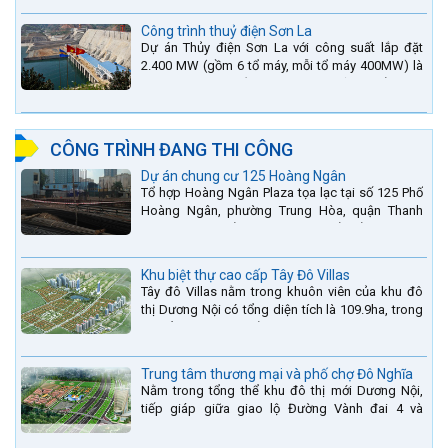
tỉnh Hà Tĩnh.
Công trình thuỷ điện Sơn La
Dự án Thủy điện Sơn La với công suất lắp đặt
2.400 MW (gồm 6 tổ máy, mỗi tổ máy 400MW) là
bậc thang thứ 2 nằm trên sông Đà (sau thủy điện
Lai Châu và...
CÔNG TRÌNH ĐANG THI CÔNG
Dự án chung cư 125 Hoàng Ngân
Tổ hợp Hoàng Ngân Plaza tọa lạc tại số 125 Phố
Hoàng Ngân, phường Trung Hòa, quận Thanh
Xuân, thành phố Hà Nội. được thiết kế hài hòa là
sự kết hợp...
Khu biệt thự cao cấp Tây Đô Villas
Tây đô Villas nằm trong khuôn viên của khu đô
thị Dương Nội có tổng diện tích là 109.9ha, trong
đó tổng diện tích của khuôn viên 1959 căn biệt
thự là...
Trung tâm thương mại và phố chợ Đô Nghĩa
Nằm trong tổng thể khu đô thị mới Dương Nội,
tiếp giáp giữa giao lộ Đường Vành đai 4 và
đường Lê Văn Lương kéo dài. Trung tâm thương
mại Phố chợ Đô...