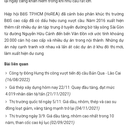
lại ngày càng khan hiếm trong khi nhu cầu rất lớn.
Hiệp hội BĐS TP.HCM (HoREA) đã cảnh báo phân khúc thị trường
BĐS cao cấp đã có dấu hiệu cung vượt cầu. Năm 2016 xuất hiện
thêm rất nhiều dự án tập trung ở tuyến đường bờ tây sông Sài Gòn
từ đường Nguyễn Hữu Cảnh đến bến Vân Đồn với ước tính khoảng
20.000 căn hộ cao cấp và nhiều dự án trong nội thành. Những dự
án này cạnh tranh với nhau và lấn át các dự án ở khu đô thị mới,
làm xuất hiện dư cung.
Bài liên quan
Công ty Đông Hưng thi công vượt tiến độ cầu Bản Qua - Lào Cai
(16/08/2022)
Giá thép xây dựng hôm nay 22/11: Quay đầu tăng, đạt mức
4.019 nhân dân tệ/tấn
(21/11/2021)
Thị trường quốc tế ngày 5/11: Giá dầu, nhôm, thép và cao su
đồng loạt giảm, vàng tăng mạnh trở lại
(04/11/2021)
Thị trường ngày 3/9: Giá dầu tăng, nhôm cao nhất trong 10
năm, than cốc cao kỷ lục
(02/09/2021)