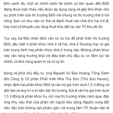
Bên cạnh đó, một số chính sách tài chính có liên quan đến BĐS
đang được bàn thảo, nếu được áp dụng cũng sẽ gây khó khăn cho
sự phát triển của thị trường BĐS nói chung và thị trường nhà ở nói
riêng. Đơn cử như việc có thể sẽ đánh thuế căn nhà thứ hai trở đi,
hay một số khuyến cáo tăng thuế nhà, đất tại các TP, khu đô thị.
Tuy vậy, bà Mùi nhận định vẫn có cơ hội để phát triển thị trường
BĐS, đặc biệt ở phân khúc nhà ở xã hội, nhà ở thương mại có giá
bán trung bình hay phân khúc nhà ở trung cấp. Những phân khúc
này vẫn tăng trưởng khá với điều kiện chủ đầu tư có tiềm lực tài
chính, có khả năng quản trị và có uy tín.
Đứng về phía chủ đầu tư, ông Nguyễn Vũ Bảo Hoàng, Tổng Giám
đốc Công ty Cổ phần Phát triển Nhà Thủ Đức (Thủ Đức House),
nhận định hai phân khúc BĐS là căn hộ giá trên dưới 1,5 tỉ đồng và
đất nền sẽ duy trì vị trí dẫn dắt thị trường. Bởi lẽ căn hộ giá trên dưới
1,5 tỉ đồng là phân khúc trụ cột của thị trường nhiều năm qua, đáp
ứng nhu cầu thật của phần lớn người tiêu dùng. Nguồn cung đất
nền, đặc biệt những sản phẩm gần với trung tâm TP, thuận tiện đi