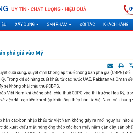
NG
0
UY TÍN - CHẤT LƯỢNG - HIỆU QUẢ
HIỆU
XÂY DỰNG
SẢN PHẨM
ĐỐI TÁC
KHÁCH HÀNG
án phá giá vào Mỹ
yết cuối cùng, quyết định không áp thuế chống bán phá giá (CBPG) đối
 Kỳ. Trong khi đó hàng xuất khẩu từ các nước UAE, Pakistan và Oman đề
ỹ sẽ không phải chịu thuế CBPG.
 thép Việt Nam khi không phải chịu thuế CBPG vào thị trường Hoa Kỳ, tro
 về việc đặt cọc tiền khi nhập khẩu ống thép hàn từ Việt Nam nói chung 
hép hàn các-bon nhập khẩu từ Việt Nam không gây ra mối nguy hại nào đ
mức độ xuất khẩu mặt hàng ống thép các-bon mấy năm gần đây, sản ph