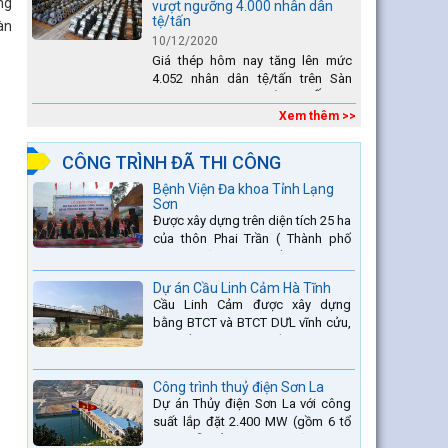
ng
vượt ngưỡng 4.000 nhân dân
tệ/tấn
àn
10/12/2020
Giá thép hôm nay tăng lên mức
4.052 nhân dân tệ/tấn trên Sàn
giao dịch Thượng Hải. Tại Ấn Độ,
sự gia tăng số lượng các đơn vị
Xem thêm >>
thép thứ cấp đang...
CÔNG TRÌNH ĐÃ THI CÔNG
Bệnh Viện Đa khoa Tỉnh Lạng
Sơn
Được xây dựng trên diện tích 25 ha
của thôn Phai Trần ( Thành phố
Lạng Sơn) và một phần thuộc xã
Hợp Thành ( Cao Lộc).
Dự án Cầu Linh Cảm Hà Tĩnh
Cầu Linh Cảm được xây dựng
bằng BTCT và BTCT DƯL vĩnh cửu,
có chiều dài 370m bắc qua sông
La nằm trên QL15A tại địa phận
Huyện Đức Thọ - tỉnh Hà Tĩnh.
Công trình thuỷ điện Sơn La
Dự án Thủy điện Sơn La với công
suất lắp đặt 2.400 MW (gồm 6 tổ
máy, mỗi tổ máy 400MW) là bậc