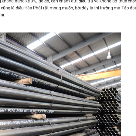
không đáng kể 3%, do đó, cần chấm dứt điều tra và không áp thuế chố
 cũng là điều Hòa Phát rất mong muốn, bởi đây là thị trường mà Tập đo
ai.