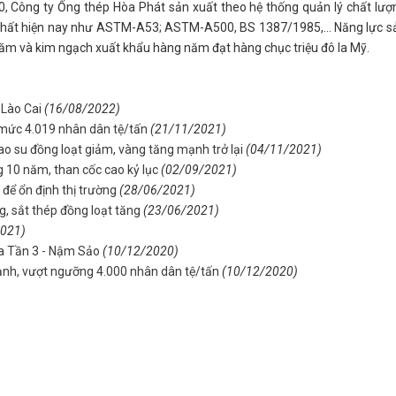
, Công ty Ống thép Hòa Phát sản xuất theo hệ thống quản lý chất lượ
e nhất hiện nay như ASTM-A53; ASTM-A500, BS 1387/1985,… Năng lực s
năm và kim ngạch xuất khẩu hàng năm đạt hàng chục triệu đô la Mỹ.
 Lào Cai
(16/08/2022)
 mức 4.019 nhân dân tệ/tấn
(21/11/2021)
ao su đồng loạt giảm, vàng tăng mạnh trở lại
(04/11/2021)
g 10 năm, than cốc cao kỷ lục
(02/09/2021)
 để ổn định thị trường
(28/06/2021)
, sắt thép đồng loạt tăng
(23/06/2021)
2021)
Pa Tần 3 - Nậm Sảo
(10/12/2020)
nh, vượt ngưỡng 4.000 nhân dân tệ/tấn
(10/12/2020)