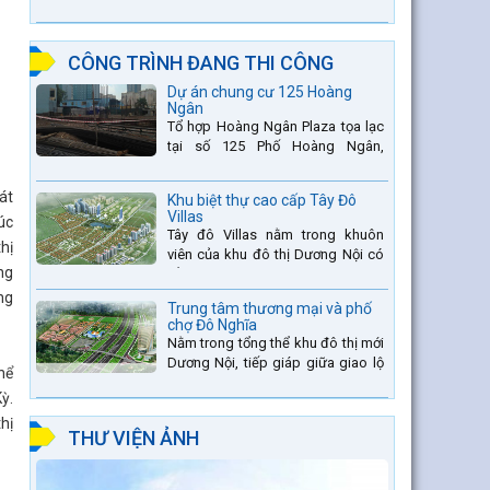
thang thứ 2 nằm trên sông Đà (sau
thủy điện Lai Châu và...
CÔNG TRÌNH ĐANG THI CÔNG
Dự án chung cư 125 Hoàng
Ngân
Tổ hợp Hoàng Ngân Plaza tọa lạc
tại số 125 Phố Hoàng Ngân,
phường Trung Hòa, quận Thanh
Xuân, thành phố Hà Nội. được thiết
át
Khu biệt thự cao cấp Tây Đô
kế hài hòa là sự kết hợp...
Villas
úc
Tây đô Villas nằm trong khuôn
hị
viên của khu đô thị Dương Nội có
ng
tổng diện tích là 109.9ha, trong đó
tổng diện tích của khuôn viên 1959
ng
Trung tâm thương mại và phố
căn biệt thự là...
chợ Đô Nghĩa
Nằm trong tổng thể khu đô thị mới
Dương Nội, tiếp giáp giữa giao lộ
hể
Đường Vành đai 4 và đường Lê
ỳ.
Văn Lương kéo dài. Trung tâm
thương mại Phố chợ Đô...
hị
THƯ VIỆN ẢNH