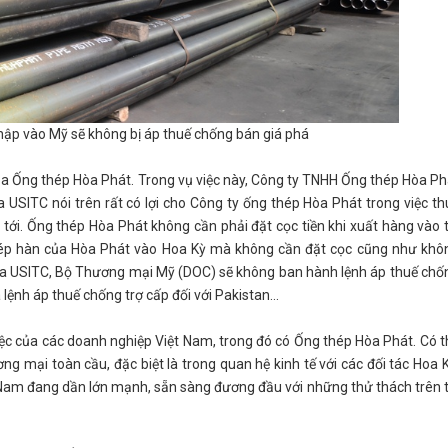
hập vào Mỹ sẽ không bị áp thuế chống bán giá phá
ủa Ống thép Hòa Phát. Trong vụ việc này, Công ty TNHH Ống thép Hòa Ph
 USITC nói trên rất có lợi cho Công ty ống thép Hòa Phát trong việc th
 tới. Ống thép Hòa Phát không cần phải đặt cọc tiền khi xuất hàng vào t
hép hàn của Hòa Phát vào Hoa Kỳ mà không cần đặt cọc cũng như khô
 của USITC, Bộ Thương mại Mỹ (DOC) sẽ không ban hành lệnh áp thuế chố
ệnh áp thuế chống trợ cấp đối với Pakistan...
iệc của các doanh nghiệp Việt Nam, trong đó có Ống thép Hòa Phát. Có t
ng mại toàn cầu, đặc biệt là trong quan hệ kinh tế với các đối tác Hoa K
 Nam đang dần lớn mạnh, sẵn sàng đương đầu với những thử thách trên t