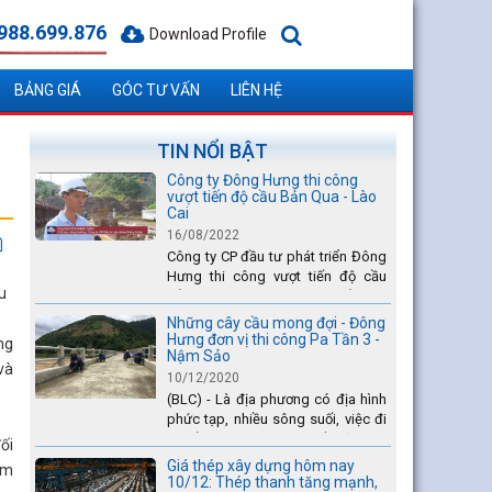
988.699.876
Download Profile
BẢNG GIÁ
GÓC TƯ VẤN
LIÊN HỆ
TIN NỔI BẬT
Công ty Đông Hưng thi công
vượt tiến độ cầu Bản Qua - Lào
Cai
16/08/2022
Công ty CP đầu tư phát triển Đông
Hưng thi công vượt tiến độ cầu
u
Bản Qua - Lào Cai, nhanh nhất toàn
dự án - được tuyên dương trên
Những cây cầu mong đợi - Đông
truyền hình Lào Cai.
Hưng đơn vị thi công Pa Tần 3 -
ng
Nậm Sảo
và
10/12/2020
(BLC) - Là địa phương có địa hình
phức tạp, nhiều sông suối, việc đi
lại của Nhân dân xã Pa Tần (huyện
ối
Sìn Hồ) rất vất vả, đặc biệt là vào
Giá thép xây dựng hôm nay
ẩm
mùa mưa lũ....
10/12: Thép thanh tăng mạnh,