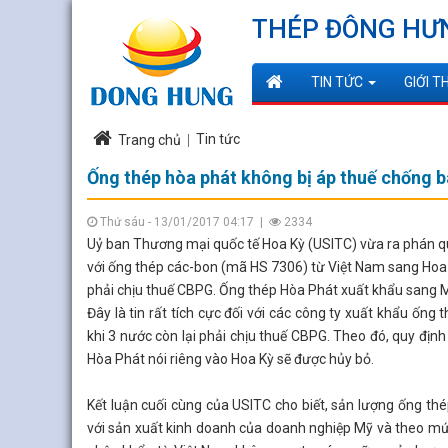
THÉP ĐÔNG HƯ
TIN TỨC
GIỚI T
Tin tức
Trang chủ
Ống thép hòa phát không bị áp thuế chống b
Thứ sáu - 13/01/2017 04:17
|
2334
Uỷ ban Thương mại quốc tế Hoa Kỳ (USITC) vừa ra phán qu
với ống thép các-bon (mã HS 7306) từ Việt Nam sang Hoa
phải chịu thuế CBPG. Ống thép Hòa Phát xuất khẩu sang M
Đây là tin rất tích cực đối với các công ty xuất khẩu ống
khi 3 nước còn lại phải chịu thuế CBPG. Theo đó, quy định
Hòa Phát nói riêng vào Hoa Kỳ sẽ được hủy bỏ.
Kết luận cuối cùng của USITC cho biết, sản lượng ống t
với sản xuất kinh doanh của doanh nghiệp Mỹ và theo 