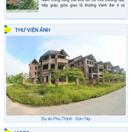
tiếp giáp giữa giao lộ Đường Vành đai 4 và
đường Lê Văn Lương kéo dài. Trung tâm thương
mại Phố chợ Đô...
THƯ VIỆN ẢNH
Dự án Phú Thịnh - Sơn Tây