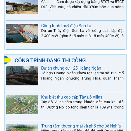
Cầu Linh Cảm được xây dựng bằng BTCT và BTCT
DƯL vĩnh cửu, có chiều dài 370m bắc qua sông
La nằm trên QL15A tại địa phận Huyện Đức Thọ -
tỉnh Hà Tĩnh.
Công trình thuỷ điện Sơn La
Dự án Thủy điện Sơn La với công suất lắp đặt
2.400 MW (gồm 6 tổ máy, mỗi tổ máy 400MW) là
bậc thang thứ 2 nằm trên sông Đà (sau thủy điện
Lai Châu và...
CÔNG TRÌNH ĐANG THI CÔNG
Dự án chung cư 125 Hoàng Ngân
Tổ hợp Hoàng Ngân Plaza tọa lạc tại số 125 Phố
Hoàng Ngân, phường Trung Hòa, quận Thanh
Xuân, thành phố Hà Nội. được thiết kế hài hòa là
sự kết hợp...
Khu biệt thự cao cấp Tây Đô Villas
Tây đô Villas nằm trong khuôn viên của khu đô
thị Dương Nội có tổng diện tích là 109.9ha, trong
đó tổng diện tích của khuôn viên 1959 căn biệt
thự là...
Trung tâm thương mại và phố chợ Đô Nghĩa
Nằm trong tổng thể khu đô thị mới Dương Nội,