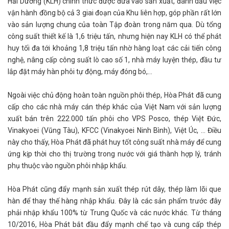
Hải Dương (KLH) chính thức được đưa vào sản xuất, đánh dấu việc
vận hành đồng bộ cả 3 giai đoạn của Khu liên hợp, góp phần rất lớn
vào sản lượng chung của toàn Tập đoàn trong năm qua. Dù tổng
công suất thiết kế là 1,6 triệu tấn, nhưng hiện nay KLH có thể phát
huy tối đa tới khoảng 1,8 triệu tấn nhờ hàng loạt các cải tiến công
nghệ, nâng cấp công suất lò cao số 1, nhà máy luyện thép, đầu tư
lắp đặt máy hàn phôi tự động, máy đóng bó,…
Ngoài việc chủ động hoàn toàn nguồn phôi thép, Hòa Phát đã cung
cấp cho các nhà máy cán thép khác của Việt Nam với sản lượng
xuất bán trên 222.000 tấn phôi cho VPS Posco, thép Việt Đức,
Vinakyoei (Vũng Tàu), KFCC (Vinakyoei Ninh Bình), Việt Úc, … Điều
này cho thấy, Hòa Phát đã phát huy tốt công suất nhà máy để cung
ứng kịp thời cho thị trường trong nước với giá thành hợp lý, tránh
phụ thuộc vào nguồn phôi nhập khẩu.
Hòa Phát cũng đẩy mạnh sản xuất thép rút dây, thép làm lõi que
hàn để thay thế hàng nhập khẩu. Đây là các sản phẩm trước đây
phải nhập khẩu 100% từ Trung Quốc và các nước khác. Từ tháng
10/2016, Hòa Phát bắt đầu đẩy mạnh chế tạo và cung cấp thép