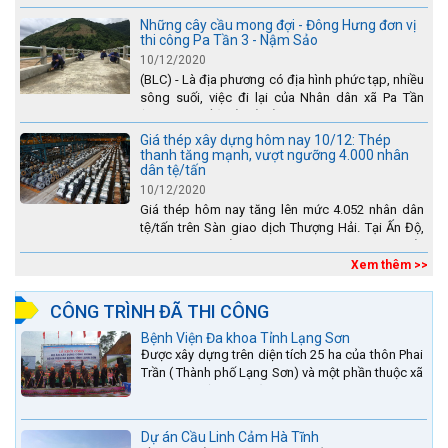
toàn dự án - được tuyên dương trên truyền hình
Lào Cai.
Những cây cầu mong đợi - Đông Hưng đơn vị
thi công Pa Tần 3 - Nậm Sảo
10/12/2020
(BLC) - Là địa phương có địa hình phức tạp, nhiều
sông suối, việc đi lại của Nhân dân xã Pa Tần
(huyện Sìn Hồ) rất vất vả, đặc biệt là vào mùa mưa
lũ....
Giá thép xây dựng hôm nay 10/12: Thép
thanh tăng mạnh, vượt ngưỡng 4.000 nhân
dân tệ/tấn
10/12/2020
Giá thép hôm nay tăng lên mức 4.052 nhân dân
tệ/tấn trên Sàn giao dịch Thượng Hải. Tại Ấn Độ,
sự gia tăng số lượng các đơn vị thép thứ cấp
đang...
Xem thêm >>
CÔNG TRÌNH ĐÃ THI CÔNG
Bệnh Viện Đa khoa Tỉnh Lạng Sơn
Được xây dựng trên diện tích 25 ha của thôn Phai
Trần ( Thành phố Lạng Sơn) và một phần thuộc xã
Hợp Thành ( Cao Lộc).
Dự án Cầu Linh Cảm Hà Tĩnh