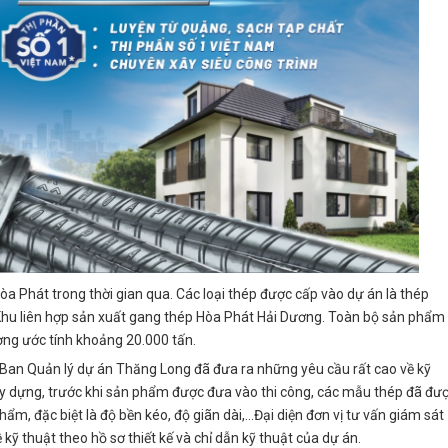
òa Phát trong thời gian qua. Các loại thép được cấp vào dự án là thép
Khu liên hợp sản xuất gang thép Hòa Phát Hải Dương. Toàn bộ sản phẩm
ợng ước tính khoảng 20.000 tấn.
i, Ban Quản lý dự án Thăng Long đã đưa ra những yêu cầu rất cao về kỹ
 xây dựng, trước khi sản phẩm được đưa vào thi công, các mẫu thép đã đư
ẩm, đặc biệt là độ bền kéo, độ giãn dài,…Đại diện đơn vị tư vấn giám sát
kỹ thuật theo hồ sơ thiết kế và chỉ dẫn kỹ thuật của dự án.