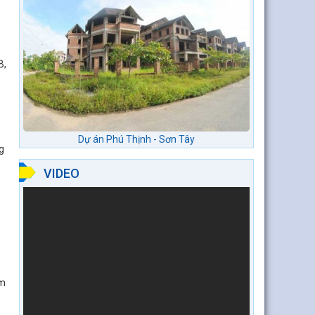
B,
Dự án Phú Thịnh - Sơn Tây
g
VIDEO
,
ểm