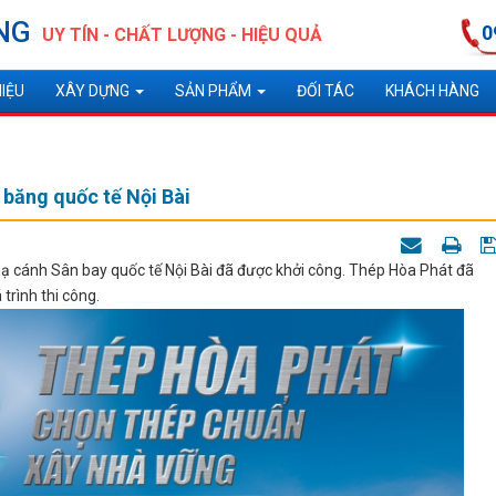
NG
0
UY TÍN - CHẤT LƯỢNG - HIỆU QUẢ
HIỆU
XÂY DỰNG
SẢN PHẨM
ĐỐI TÁC
KHÁCH HÀNG
 băng quốc tế Nội Bài
hạ cánh Sân bay quốc tế Nội Bài đã được khởi công. Thép Hòa Phát đã
trình thi công.