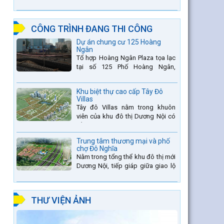
thang thứ 2 nằm trên sông Đà (sau
thủy điện Lai Châu và...
CÔNG TRÌNH ĐANG THI CÔNG
Dự án chung cư 125 Hoàng
Ngân
Tổ hợp Hoàng Ngân Plaza tọa lạc
tại số 125 Phố Hoàng Ngân,
phường Trung Hòa, quận Thanh
Xuân, thành phố Hà Nội. được thiết
Khu biệt thự cao cấp Tây Đô
kế hài hòa là sự kết hợp...
Villas
Tây đô Villas nằm trong khuôn
viên của khu đô thị Dương Nội có
tổng diện tích là 109.9ha, trong đó
tổng diện tích của khuôn viên 1959
Trung tâm thương mại và phố
căn biệt thự là...
chợ Đô Nghĩa
Nằm trong tổng thể khu đô thị mới
Dương Nội, tiếp giáp giữa giao lộ
Đường Vành đai 4 và đường Lê
Văn Lương kéo dài. Trung tâm
thương mại Phố chợ Đô...
THƯ VIỆN ẢNH