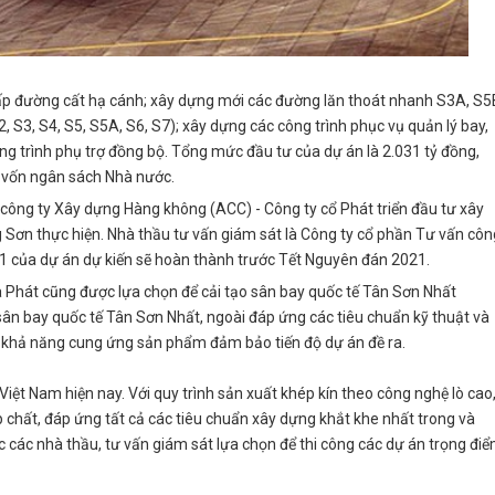
cấp đường cất hạ cánh; xây dựng mới các đường lăn thoát nhanh S3A, S5
, S3, S4, S5, S5A, S6, S7); xây dựng các công trình phục vụ quản lý bay,
công trình phụ trợ đồng bộ. Tổng mức đầu tư của dự án là 2.031 tỷ đồng,
n vốn ngân sách Nhà nước.
công ty Xây dựng Hàng không (ACC) - Công ty cổ Phát triển đầu tư xây
Sơn thực hiện. Nhà thầu tư vấn giám sát là Công ty cổ phần Tư vấn côn
n 1 của dự án dự kiến sẽ hoàn thành trước Tết Nguyên đán 2021.
a Phát cũng được lựa chọn để cải tạo sân bay quốc tế Tân Sơn Nhất
sân bay quốc tế Tân Sơn Nhất, ngoài đáp ứng các tiêu chuẩn kỹ thuật và
ó khả năng cung ứng sản phẩm đảm bảo tiến độ dự án đề ra.
iệt Nam hiện nay. Với quy trình sản xuất khép kín theo công nghệ lò cao
 chất, đáp ứng tất cả các tiêu chuẩn xây dựng khắt khe nhất trong và
các nhà thầu, tư vấn giám sát lựa chọn để thi công các dự án trọng đi