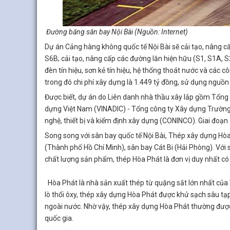
Đường băng sân bay Nội Bài (Nguồn: Internet)
Dự án Cảng hàng không quốc tế Nội Bài sẽ cải tạo, nâng 
S6B; cải tạo, nâng cấp các đường lăn hiện hữu (S1, S1A, S2
đèn tín hiệu, sơn kẻ tín hiệu, hệ thống thoát nước và các 
trong đó chi phí xây dựng là 1.449 tỷ đồng, sử dụng nguồ
Được biết, dự án do Liên danh nhà thầu xây lắp gồm Tổng 
dựng Việt Nam (VINADIC) - Tổng công ty Xây dựng Trường 
nghệ, thiết bị và kiểm định xây dựng (CONINCO). Giai đoạ
Song song với sân bay quốc tế Nội Bài, Thép xây dựng Hò
(Thành phố Hồ Chí Minh), sân bay Cát Bi (Hải Phòng). Với 
chất lượng sản phẩm, thép Hòa Phát là đơn vị duy nhất c
Hòa Phát là nhà sản xuất thép từ quặng sắt lớn nhất của V
lò thổi ôxy, thép xây dựng Hòa Phát được khử sạch sâu tạp
ngoài nước. Nhờ vậy, thép xây dựng Hòa Phát thường được 
quốc gia.