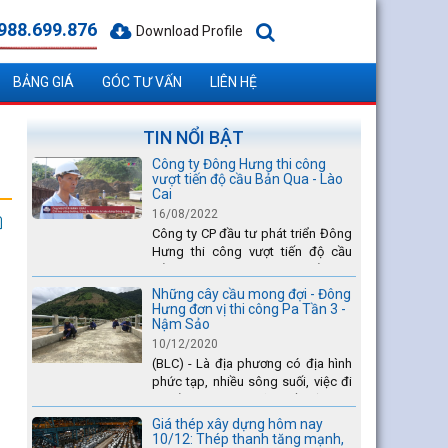
988.699.876
Download Profile
BẢNG GIÁ
GÓC TƯ VẤN
LIÊN HỆ
TIN NỔI BẬT
Công ty Đông Hưng thi công
vượt tiến độ cầu Bản Qua - Lào
Cai
16/08/2022
Công ty CP đầu tư phát triển Đông
Hưng thi công vượt tiến độ cầu
Bản Qua - Lào Cai, nhanh nhất toàn
dự án - được tuyên dương trên
Những cây cầu mong đợi - Đông
truyền hình Lào Cai.
Hưng đơn vị thi công Pa Tần 3 -
Nậm Sảo
10/12/2020
(BLC) - Là địa phương có địa hình
phức tạp, nhiều sông suối, việc đi
lại của Nhân dân xã Pa Tần (huyện
Sìn Hồ) rất vất vả, đặc biệt là vào
Giá thép xây dựng hôm nay
mùa mưa lũ....
10/12: Thép thanh tăng mạnh,