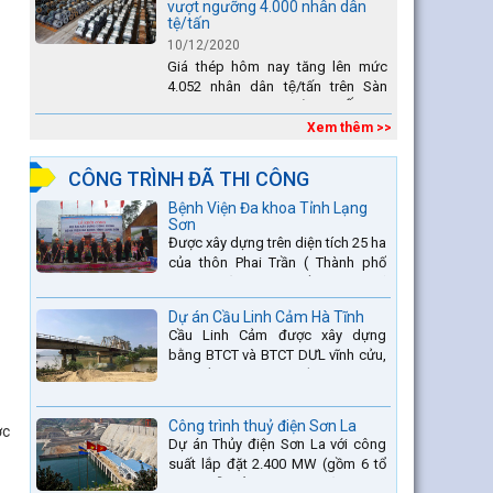
vượt ngưỡng 4.000 nhân dân
tệ/tấn
10/12/2020
Giá thép hôm nay tăng lên mức
4.052 nhân dân tệ/tấn trên Sàn
giao dịch Thượng Hải. Tại Ấn Độ,
sự gia tăng số lượng các đơn vị
Xem thêm >>
thép thứ cấp đang...
CÔNG TRÌNH ĐÃ THI CÔNG
Bệnh Viện Đa khoa Tỉnh Lạng
Sơn
Được xây dựng trên diện tích 25 ha
của thôn Phai Trần ( Thành phố
Lạng Sơn) và một phần thuộc xã
Hợp Thành ( Cao Lộc).
Dự án Cầu Linh Cảm Hà Tĩnh
Cầu Linh Cảm được xây dựng
bằng BTCT và BTCT DƯL vĩnh cửu,
có chiều dài 370m bắc qua sông
La nằm trên QL15A tại địa phận
Huyện Đức Thọ - tỉnh Hà Tĩnh.
Công trình thuỷ điện Sơn La
ợc
Dự án Thủy điện Sơn La với công
suất lắp đặt 2.400 MW (gồm 6 tổ
máy, mỗi tổ máy 400MW) là bậc