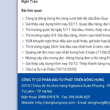
Nghi Trần
Bài liên quan
Công ty Đông Hưng thi công vượt tiến độ cầu Bản Qua -
Giá thép xây dựng hôm nay 22/11: Quay đầu tăng, đạt
Thị trường quốc tế ngày 5/11: Giá dầu, nhôm, thép và c
Thị trường ngày 3/9: Giá dầu tăng, nhôm cao nhất tron
VSA khuyến nghị thúc đẩy sản xuất thép, giá bán hợp lý
Thị trường ngày 24/6: Giá dầu cao nhất hơn 2 năm, vàng
Quặng sắt lên mức cao nhất trong hơn 3 tuần
(11/06/
Những cây cầu mong đợi - Đông Hưng đơn vị thi công 
Giá thép xây dựng hôm nay 10/12: Thép thanh tăng mạ
Cầu La Sỳ Lai Châu
(10/12/2020)
CÔNG TY CỔ PHẦN ĐẦU TƯ PHÁT TRIỂN ĐÔNG HƯNG
OV14.13 khu đô thị chức năng Viglacera Xuân Phương -
Từ Liêm - TP. Hà Nội
Điện thoại: 0988.699.876 - Fax: 046.6646.829
Website: http://donghungcorp.com - Email: donghung88