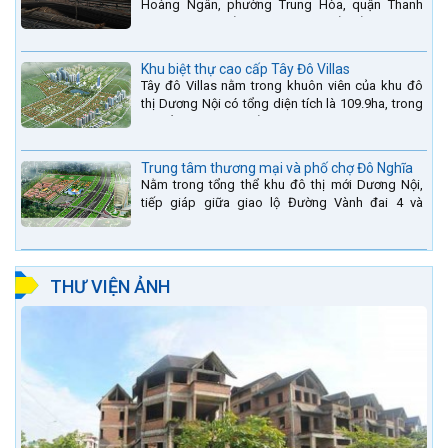
Hoàng Ngân, phường Trung Hòa, quận Thanh
Xuân, thành phố Hà Nội. được thiết kế hài hòa là
sự kết hợp...
Khu biệt thự cao cấp Tây Đô Villas
Tây đô Villas nằm trong khuôn viên của khu đô
thị Dương Nội có tổng diện tích là 109.9ha, trong
đó tổng diện tích của khuôn viên 1959 căn biệt
thự là...
Trung tâm thương mại và phố chợ Đô Nghĩa
Nằm trong tổng thể khu đô thị mới Dương Nội,
tiếp giáp giữa giao lộ Đường Vành đai 4 và
đường Lê Văn Lương kéo dài. Trung tâm thương
mại Phố chợ Đô...
THƯ VIỆN ẢNH