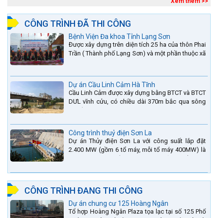
đang...
Xem thêm >>
CÔNG TRÌNH ĐÃ THI CÔNG
Bệnh Viện Đa khoa Tỉnh Lạng Sơn
Được xây dựng trên diện tích 25 ha của thôn Phai
Trần ( Thành phố Lạng Sơn) và một phần thuộc xã
Hợp Thành ( Cao Lộc).
Dự án Cầu Linh Cảm Hà Tĩnh
Cầu Linh Cảm được xây dựng bằng BTCT và BTCT
DƯL vĩnh cửu, có chiều dài 370m bắc qua sông
La nằm trên QL15A tại địa phận Huyện Đức Thọ -
tỉnh Hà Tĩnh.
Công trình thuỷ điện Sơn La
Dự án Thủy điện Sơn La với công suất lắp đặt
2.400 MW (gồm 6 tổ máy, mỗi tổ máy 400MW) là
bậc thang thứ 2 nằm trên sông Đà (sau thủy điện
Lai Châu và...
CÔNG TRÌNH ĐANG THI CÔNG
Dự án chung cư 125 Hoàng Ngân
Tổ hợp Hoàng Ngân Plaza tọa lạc tại số 125 Phố