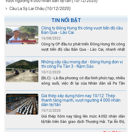
vượt ngưỡng 4.000 nhân dân tệ/tấn
(10/12/2020)
Cầu La Sỳ Lai Châu
(10/12/2020)
TIN NỔI BẬT
Công ty Đông Hưng thi công vượt tiến độ cầu
Bản Qua - Lào Cai
16/08/2022
Công ty CP đầu tư phát triển Đông Hưng thi công
vượt tiến độ cầu Bản Qua - Lào Cai, nhanh nhất
toàn dự án - được tuyên dương trên truyền hình
Lào Cai.
Những cây cầu mong đợi - Đông Hưng đơn vị
thi công Pa Tần 3 - Nậm Sảo
10/12/2020
(BLC) - Là địa phương có địa hình phức tạp, nhiều
sông suối, việc đi lại của Nhân dân xã Pa Tần
(huyện Sìn Hồ) rất vất vả, đặc biệt là vào mùa mưa
lũ....
Giá thép xây dựng hôm nay 10/12: Thép
thanh tăng mạnh, vượt ngưỡng 4.000 nhân
dân tệ/tấn
10/12/2020
Giá thép hôm nay tăng lên mức 4.052 nhân dân
tệ/tấn trên Sàn giao dịch Thượng Hải. Tại Ấn Độ,
sự gia tăng số lượng các đơn vị thép thứ cấp