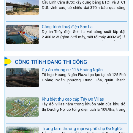
Cầu Linh Cảm được xây dựng bằng BTCT và BTCT
DƯL vĩnh cửu, có chiều dài 370m bắc qua sông
La nằm trên QL15A tại địa phận Huyện Đức Thọ -
tỉnh Hà Tĩnh.
Công trình thuỷ điện Sơn La
Dự án Thủy điện Sơn La với công suất lắp đặt
2.400 MW (gồm 6 tổ máy, mỗi tổ máy 400MW) là
bậc thang thứ 2 nằm trên sông Đà (sau thủy điện
Lai Châu và...
CÔNG TRÌNH ĐANG THI CÔNG
Dự án chung cư 125 Hoàng Ngân
Tổ hợp Hoàng Ngân Plaza tọa lạc tại số 125 Phố
Hoàng Ngân, phường Trung Hòa, quận Thanh
Xuân, thành phố Hà Nội. được thiết kế hài hòa là
sự kết hợp...
Khu biệt thự cao cấp Tây Đô Villas
Tây đô Villas nằm trong khuôn viên của khu đô
thị Dương Nội có tổng diện tích là 109.9ha, trong
đó tổng diện tích của khuôn viên 1959 căn biệt
thự là...
Trung tâm thương mại và phố chợ Đô Nghĩa