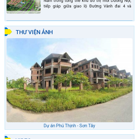
Nằm trong tổng thể khu đô thị mới Dương Nội,
tiếp giáp giữa giao lộ Đường Vành đai 4 và
đường Lê Văn Lương kéo dài. Trung tâm thương
mại Phố chợ Đô...
THƯ VIỆN ẢNH
Dự án Phú Thịnh - Sơn Tây